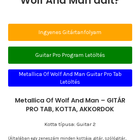
Wolf And Man dalt?
Ingyenes Gitártanfolyam
Guitar Pro Program Letöltés
Metallica Of Wolf And Man Guitar Pro Tab
Letöltés
Metallica Of Wolf And Man – GITÁR
PRO TAB, KOTTA, AKKORDOK
Kotta típusa: Guitar 2
(Általában egy zeneszám minden kottája: gitár, szólógitár,