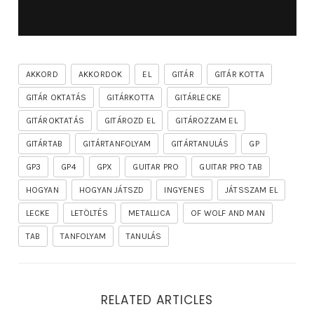
AKKORD
AKKORDOK
EL
GITÁR
GITÁR KOTTA
GITÁR OKTATÁS
GITÁRKOTTA
GITÁRLECKE
GITÁROKTATÁS
GITÁROZD EL
GITÁROZZAM EL
GITÁRTAB
GITÁRTANFOLYAM
GITÁRTANULÁS
GP
GP3
GP4
GPX
GUITAR PRO
GUITAR PRO TAB
HOGYAN
HOGYAN JÁTSZD
INGYENES
JÁTSSZAM EL
LECKE
LETÖLTÉS
METALLICA
OF WOLF AND MAN
TAB
TANFOLYAM
TANULÁS
RELATED ARTICLES