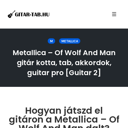
Toggle
naviga
Skip
to
M
METALLICA
content
Metallica – Of Wolf And Man
gitár kotta, tab, akkordok,
guitar pro [Guitar 2]
Hogyan játszd el
gitáron a Metallica – Of