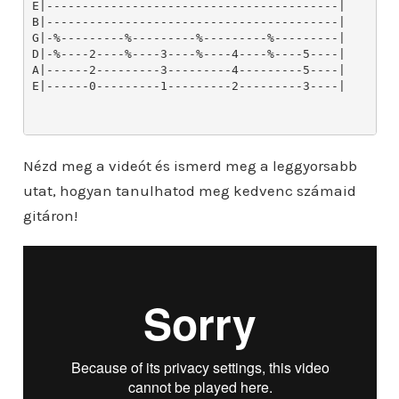
Nézd meg a videót és ismerd meg a leggyorsabb
utat, hogyan tanulhatod meg kedvenc számaid
gitáron!