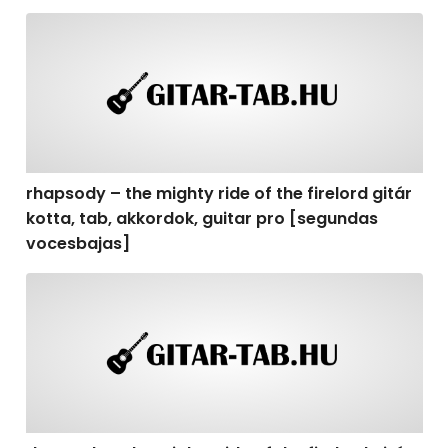
rhapsody – the mighty ride of the firelord gitár kotta,
rhapsody – the mighty ride of the firelord gitár
kotta, tab, akkordok, guitar pro [segundas
vocesbajas]
rhapsody – the mighty ride of the firelord gitár kotta,