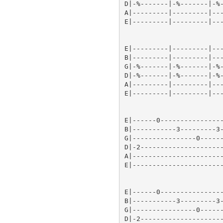
D|-%-------|-%-------|-%-
A|---------|---------|---
E|---------|---------|---
E|---------|---------|---
B|---------|---------|---
G|-%-------|-%-------|-%-
D|-%-------|-%-------|-%-
A|---------|---------|---
E|---------|---------|---
E|------0----------------
B|-----------3---------3-
G|----------------0------
D|-2---------------------
A|-----------------------
E|-----------------------
E|------0----------------
B|-----------3---------3-
G|----------------0------
D|-2---------------------