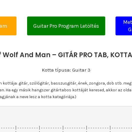
Met
yam
Guitar Pro Program Letöltés
G
f Wolf And Man – GITÁR PRO TAB, KOT
Kotta típusa: Guitar 3
ottája: gitár, szólógitár, basszusgitár, ének, zongora, dob stb. meg
n. Ha egy másik hangszer gitártabos kottáját keresed, akkor az olda
gjának a neve lesz a kotta kategóriája.)
------|---------|---------|---------|---------|---------