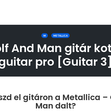
M
METALLICA
lf And Man gitár kot
guitar pro [Guitar 3
zd el gitáron a Metallica –
Man dalt?