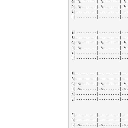
G|-%-------|-%-------|-%-
D|-%-------|-%-------|-%-
A|---------|---------|---
E|---------|---------|---
E|---------|---------|---
B|---------|---------|---
G|-%-------|-%-------|-%-
D|-%-------|-%-------|-%-
A|---------|---------|---
E|---------|---------|---
E|---------|---------|---
B|---------|---------|---
G|-%-------|-%-------|-%-
D|-%-------|-%-------|-%-
A|---------|---------|---
E|---------|---------|---
E|---------|---------|---
B|---------|---------|---
G|-%-------|-%-------|-%-