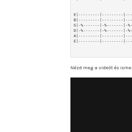
E|---------|---------|---
B|---------|---------|---
G|-%-------|-%-------|-%-
D|-%-------|-%-------|-%-
A|---------|---------|---
E|---------|---------|---
Nézd meg a videót és isme