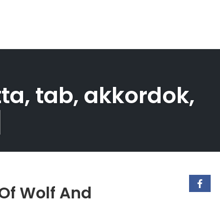
ta, tab, akkordok,
]
 Of Wolf And