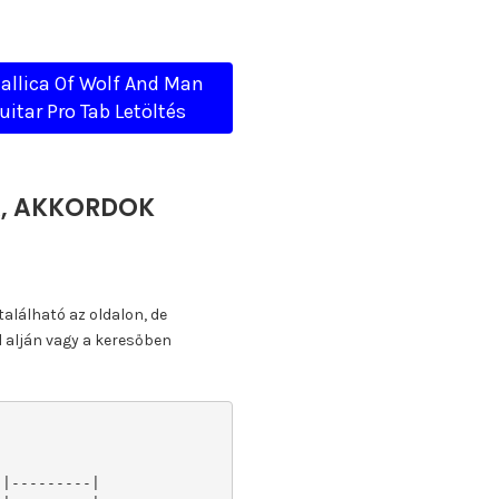
allica Of Wolf And Man
uitar Pro Tab Letöltés
TA, AKKORDOK
található az oldalon, de
l alján vagy a keresőben
|---------|
