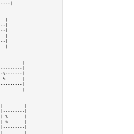
----|

--|

--|

--|

--|

--|

--|

---------|

---------|

-%-------|

-%-------|

---------|

---------|

|---------|

|---------|

|-%-------|

|-%-------|

|---------|

|---------|
