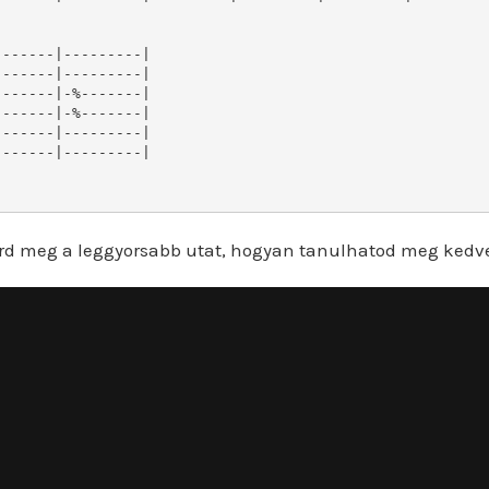
------|---------|

------|---------|

------|-%-------|

------|-%-------|

------|---------|

------|---------|

rd meg a leggyorsabb utat, hogyan tanulhatod meg kedv