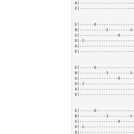
A|-----------------------
E|-----------------------
E|------0----------------
B|-----------3---------3-
G|----------------0------
D|-2---------------------
A|-----------------------
E|-----------------------
E|------0----------------
B|-----------3---------3-
G|----------------0------
D|-2---------------------
A|-----------------------
E|-----------------------
E|------0----------------
B|-----------3---------3-
G|----------------0------
D|-2---------------------
A|-----------------------