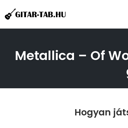
Skip
to
content
Metallica – Of Wo
Hogyan játs