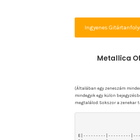
Ingyenes Gitártanfol
Metallica O
(Általában egy zeneszám minden k
mindegyik egy külön bejegyzésbe
megtalálod. Sokszor a zenekar ta
E|---------|---------|---