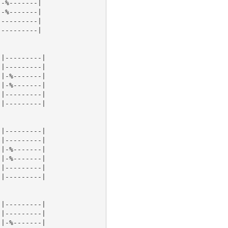
-%-------|

-%-------|

---------|

---------|

|---------|

|---------|

|-%-------|

|-%-------|

|---------|

|---------|

|---------|

|---------|

|-%-------|

|-%-------|

|---------|

|---------|

|---------|

|---------|

|-%-------|
