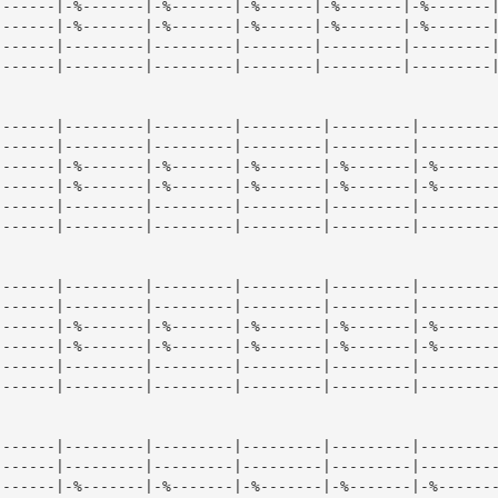
------|-%-------|-%-------|-%------|-%-------|-%-------|
------|-%-------|-%-------|-%------|-%-------|-%-------|
------|---------|---------|--------|---------|---------|
------|---------|---------|--------|---------|---------|
------|---------|---------|---------|---------|---------
------|---------|---------|---------|---------|---------
------|-%-------|-%-------|-%-------|-%-------|-%-------
------|-%-------|-%-------|-%-------|-%-------|-%-------
------|---------|---------|---------|---------|---------
------|---------|---------|---------|---------|---------
------|---------|---------|---------|---------|---------
------|---------|---------|---------|---------|---------
------|-%-------|-%-------|-%-------|-%-------|-%-------
------|-%-------|-%-------|-%-------|-%-------|-%-------
------|---------|---------|---------|---------|---------
------|---------|---------|---------|---------|---------
------|---------|---------|---------|---------|---------
------|---------|---------|---------|---------|---------
------|-%-------|-%-------|-%-------|-%-------|-%-------