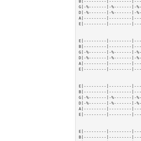
B|---------|---------|---
G|-%-------|-%-------|-%-
D|-%-------|-%-------|-%-
A|---------|---------|---
E|---------|---------|---
E|---------|---------|---
B|---------|---------|---
G|-%-------|-%-------|-%-
D|-%-------|-%-------|-%-
A|---------|---------|---
E|---------|---------|---
E|---------|---------|---
B|---------|---------|---
G|-%-------|-%-------|-%-
D|-%-------|-%-------|-%-
A|---------|---------|---
E|---------|---------|---
E|---------|---------|---
B|---------|---------|---