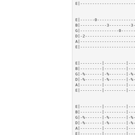
E|-----------------------
E|------0----------------
B|-----------3---------3-
G|----------------0------
D|-2---------------------
A|-----------------------
E|-----------------------
E|---------|---------|---
B|---------|---------|---
G|-%-------|-%-------|-%-
D|-%-------|-%-------|-%-
A|---------|---------|---
E|---------|---------|---
E|---------|---------|---
B|---------|---------|---
G|-%-------|-%-------|-%-
D|-%-------|-%-------|-%-
A|---------|---------|---
E|---------|---------|---