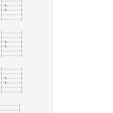
|---------|

|-%-------|

|-%-------|

|---------|

|---------|

|---------|

|---------|

|-%-------|

|-%-------|

|---------|

|---------|

|---------|

|---------|

|-%-------|

|-%-------|

|---------|

|---------|

---------|

---------|
