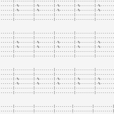
------|---------|---------|---------|---------|---------
------|-%-------|-%-------|-%-------|-%-------|-%-------
------|-%-------|-%-------|-%-------|-%-------|-%-------
------|---------|---------|---------|---------|---------
------|---------|---------|---------|---------|---------
------|---------|---------|---------|---------|---------
------|---------|---------|---------|---------|---------
------|-%-------|-%-------|-%-------|-%-------|-%-------
------|-%-------|-%-------|-%-------|-%-------|-%-------
------|---------|---------|---------|---------|---------
------|---------|---------|---------|---------|---------
------|---------|---------|---------|---------|---------
------|---------|---------|---------|---------|---------
------|-%-------|-%-------|-%-------|-%-------|-%-------
------|-%-------|-%-------|-%-------|-%-------|-%-------
------|---------|---------|---------|---------|---------
------|---------|---------|---------|---------|---------
------|---------|---------|--------|---------|---------|
------|---------|---------|--------|---------|---------|