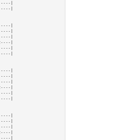
----|

----|

----|

----|

----|

----|

----|

----|

----|

----|

----|

----|

----|

----|

----|

----|

----|

----|

----|
