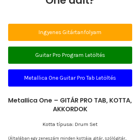
One dalt?
Ingyenes Gitártanfolyam
Guitar Pro Program Letöltés
Metallica One Guitar Pro Tab Letöltés
Metallica One – GITÁR PRO TAB, KOTTA,
AKKORDOK
Kotta típusa: Drum Set
(Általában egy zeneszám minden kottája: gitár, szólógitár,