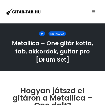
Toggle
naviga
Skip
to
M
METALLICA
content
Metallica – One gitár kotta,
tab, akkordok, guitar pro
[Drum Set]
Hogyan játszd el
gitáron a Metallica –