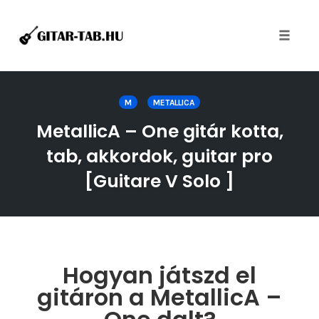
Toggle
naviga
Skip
to
M
METALLICA
content
MetallicA – One gitár kotta,
tab, akkordok, guitar pro
[Guitare V Solo ]
Hogyan játszd el
gitáron a MetallicA –