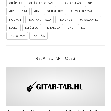
GITÁRTAB
GITÁRTANFOLYAM
GITÁRTANULÁS
GP
GP3
GP4
GPX
GUITAR PRO
GUITAR PRO TAB
HOGYAN
HOGYAN JÁTSZD
INGYENES
JÁTSSZAM EL
LECKE
LETÖLTÉS
METALLICA
ONE
TAB
TANFOLYAM
TANULÁS
RELATED ARTICLES
rhapsody – the mighty ride of the firelord gitár kotta,