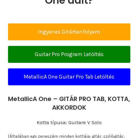
One dalt?
Ingyenes Gitártanfolyam
Guitar Pro Program Letöltés
MetallicA One Guitar Pro Tab Letöltés
MetallicA One – GITÁR PRO TAB, KOTTA,
AKKORDOK
Kotta típusa: Guitare V Solo
(Általában egy zeneszám minden kottája: gitár, szólógitár,