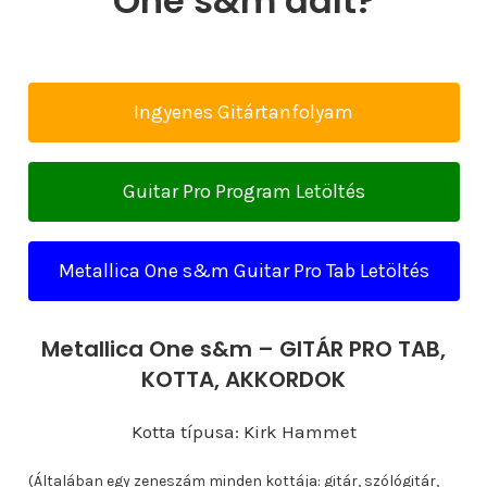
One s&m dalt?
Ingyenes Gitártanfolyam
Guitar Pro Program Letöltés
Metallica One s&m Guitar Pro Tab Letöltés
Metallica One s&m – GITÁR PRO TAB,
KOTTA, AKKORDOK
Kotta típusa: Kirk Hammet
(Általában egy zeneszám minden kottája: gitár, szólógitár,