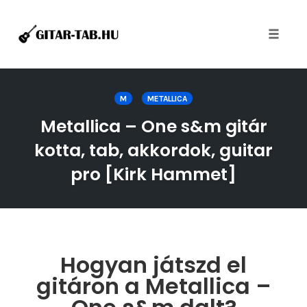
Toggle
naviga
Skip
to
M
METALLICA
content
Metallica – One s&m gitár
kotta, tab, akkordok, guitar
pro [Kirk Hammet]
Hogyan játszd el
gitáron a Metallica –