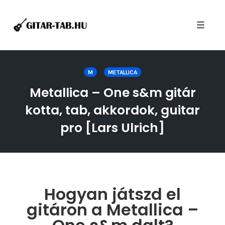
Toggle
naviga
Skip
to
M
METALLICA
content
Metallica – One s&m gitár
kotta, tab, akkordok, guitar
pro [Lars Ulrich]
Hogyan játszd el
gitáron a Metallica –