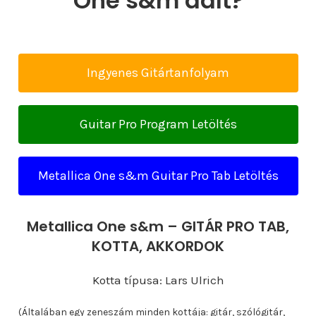
One s&m dalt?
Ingyenes Gitártanfolyam
Guitar Pro Program Letöltés
Metallica One s&m Guitar Pro Tab Letöltés
Metallica One s&m – GITÁR PRO TAB,
KOTTA, AKKORDOK
Kotta típusa: Lars Ulrich
(Általában egy zeneszám minden kottája: gitár, szólógitár,