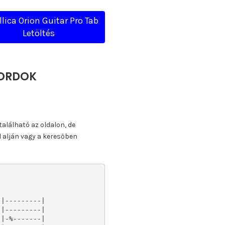
lica Orion Guitar Pro Tab
Letöltés
KORDOK
található az oldalon, de
l alján vagy a keresőben