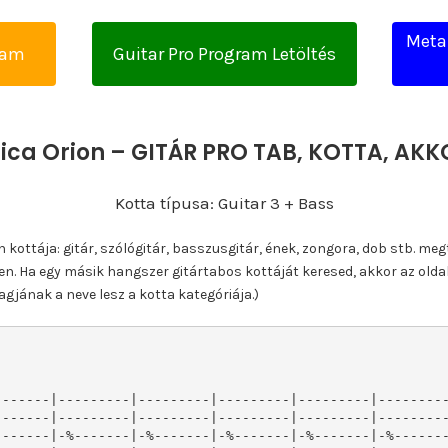
Metal
yam
Guitar Pro Program Letöltés
lica Orion – GITÁR PRO TAB, KOTTA, AK
Kotta típusa: Guitar 3 + Bass
ottája: gitár, szólógitár, basszusgitár, ének, zongora, dob stb. meg
n. Ha egy másik hangszer gitártabos kottáját keresed, akkor az olda
gjának a neve lesz a kotta kategóriája.)