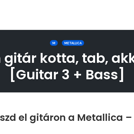
M
METALLICA
 gitár kotta, tab, ak
[Guitar 3 + Bass]
zd el gitáron a Metallica –