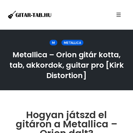
Toggle
naviga
Skip
to
M
METALLICA
content
Metallica – Orion gitár kotta,
tab, akkordok, guitar pro [Kirk
Distortion]
Hogyan játszd el
gitáron a Metallica –