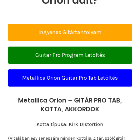
Orion dalt?
Ingyenes Gitártanfolyam
Guitar Pro Program Letöltés
Metallica Orion Guitar Pro Tab Letöltés
Metallica Orion – GITÁR PRO TAB,
KOTTA, AKKORDOK
Kotta típusa: Kirk Distortion
(Általában egy zeneszám minden kottája: gitár, szólógitár,