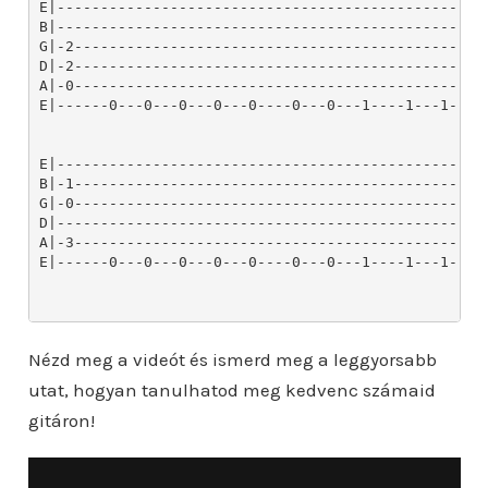
Nézd meg a videót és ismerd meg a leggyorsabb
utat, hogyan tanulhatod meg kedvenc számaid
gitáron!