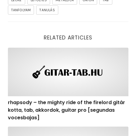
LECKE
LETÖLTÉS
METALLICA
ORION
TAB
TANFOLYAM
TANULÁS
RELATED ARTICLES
rhapsody – the mighty ride of the firelord gitár kotta,
rhapsody – the mighty ride of the firelord gitár
kotta, tab, akkordok, guitar pro [segundas
vocesbajas]
rhapsody – the mighty ride of the firelord gitár kotta,