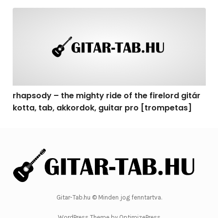
rhapsody – the mighty ride of the firelord gitár kotta, 
rhapsody – the mighty ride of the firelord gitár
kotta, tab, akkordok, guitar pro [trompetas]
Gitar-Tab.hu © Minden jog fenntartva.
WordPress Theme by OptimizePress