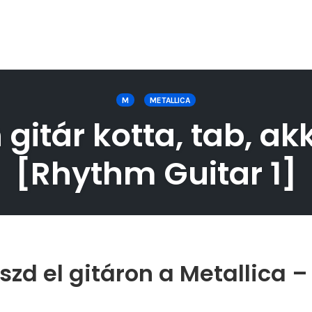
M
METALLICA
 gitár kotta, tab, ak
[Rhythm Guitar 1]
zd el gitáron a Metallica –