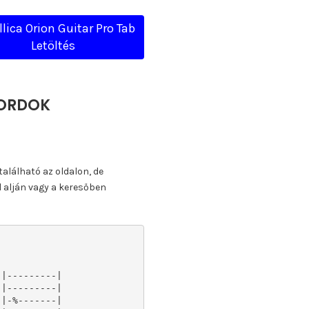
lica Orion Guitar Pro Tab
Letöltés
KORDOK
található az oldalon, de
l alján vagy a keresőben