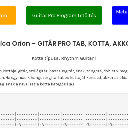
Metal
yam
Guitar Pro Program Letöltés
lica Orion – GITÁR PRO TAB, KOTTA, AK
Kotta típusa: Rhythm Guitar 1
ottája: gitár, szólógitár, basszusgitár, ének, zongora, dob stb. meg
n. Ha egy másik hangszer gitártabos kottáját keresed, akkor az olda
gjának a neve lesz a kotta kategóriája.)