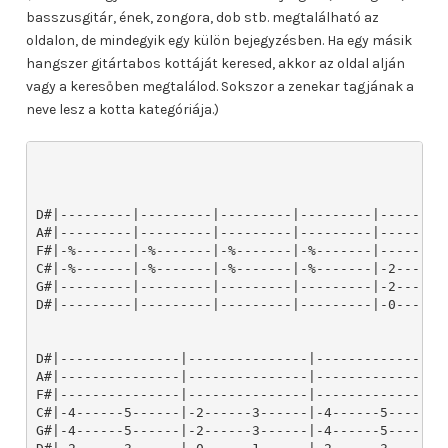
basszusgitár, ének, zongora, dob stb. megtalálható az
oldalon, de mindegyik egy külön bejegyzésben. Ha egy másik
hangszer gitártabos kottáját keresed, akkor az oldal alján
vagy a keresőben megtalálod. Sokszor a zenekar tagjának a
neve lesz a kotta kategóriája.)
D#|---------|---------|---------|---------|---------
A#|---------|---------|---------|---------|---------
F#|-%-------|-%-------|-%-------|-%-------|---------
C#|-%-------|-%-------|-%-------|-%-------|-2------3
G#|---------|---------|---------|---------|-2------3
D#|---------|---------|---------|---------|-0------1
D#|---------------|---------------|---------------|-
A#|---------------|---------------|---------------|-
F#|---------------|---------------|---------------|-
C#|-4------5------|-2------3------|-4------5------|-
G#|-4------5------|-2------3------|-4------5------|-