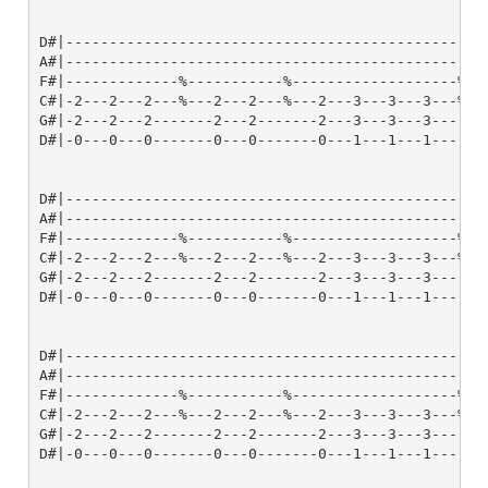
D#|------------------------------------------------
A#|------------------------------------------------
F#|-------------%-----------%-------------------%--
C#|-2---2---2---%---2---2---%---2---3---3---3---%--
G#|-2---2---2-------2---2-------2---3---3---3------
D#|-0---0---0-------0---0-------0---1---1---1------
D#|------------------------------------------------
A#|------------------------------------------------
F#|-------------%-----------%-------------------%--
C#|-2---2---2---%---2---2---%---2---3---3---3---%--
G#|-2---2---2-------2---2-------2---3---3---3------
D#|-0---0---0-------0---0-------0---1---1---1------
D#|------------------------------------------------
A#|------------------------------------------------
F#|-------------%-----------%-------------------%--
C#|-2---2---2---%---2---2---%---2---3---3---3---%--
G#|-2---2---2-------2---2-------2---3---3---3------
D#|-0---0---0-------0---0-------0---1---1---1------