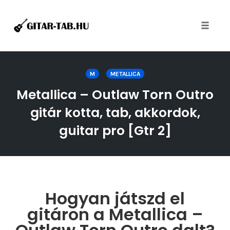
Toggle
naviga
Skip
to
M
METALLICA
content
Metallica – Outlaw Torn Outro
gitár kotta, tab, akkordok,
guitar pro [Gtr 2]
Hogyan játszd el
gitáron a Metallica –