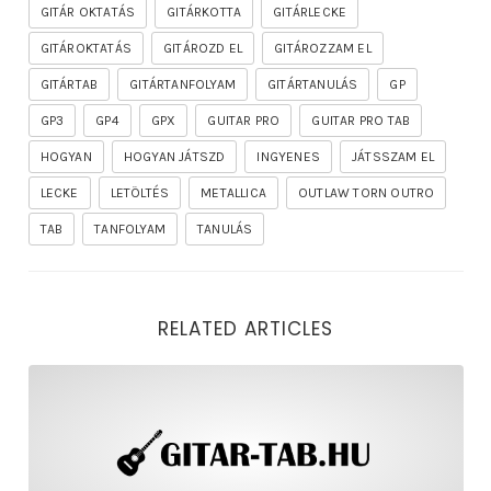
GITÁR OKTATÁS
GITÁRKOTTA
GITÁRLECKE
GITÁROKTATÁS
GITÁROZD EL
GITÁROZZAM EL
GITÁRTAB
GITÁRTANFOLYAM
GITÁRTANULÁS
GP
GP3
GP4
GPX
GUITAR PRO
GUITAR PRO TAB
HOGYAN
HOGYAN JÁTSZD
INGYENES
JÁTSSZAM EL
LECKE
LETÖLTÉS
METALLICA
OUTLAW TORN OUTRO
TAB
TANFOLYAM
TANULÁS
RELATED ARTICLES
rhapsody – the mighty ride of the firelord gitár kotta,