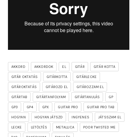
AKKORD
AKKORDOK
EL
GITÁR
GITÁR KOTTA
GITÁR OKTATÁS
GITÁRKOTTA
GITÁRLECKE
GITÁROKTATÁS
GITÁROZD EL
GITÁROZZAM EL
GITÁRTAB
GITÁRTANFOLYAM
GITÁRTANULÁS
GP
GP3
GP4
GPX
GUITAR PRO
GUITAR PRO TAB
HOGYAN
HOGYAN JÁTSZD
INGYENES
JÁTSSZAM EL
LECKE
LETÖLTÉS
METALLICA
POOR TWISTED ME