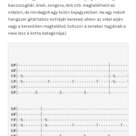
basszusgitár, ének, zongora, dob stb. megtalálható az
oldalon, de mindegyik egy külön bejegyzésben. Ha egy másik
hangszer gitártabos kottáját keresed, akkor az oldal alján
vagy a keresőben megtalálod. Sokszor a zenekar tagjának a
neve lesz a kotta kategóriája.)
D#|-------------------------------------|----------
A#|-------------------------------------|----------
F#|-%-----------------------------------|-%-----%--
C#|-%----------7---------7---------7----|-%-----%--
G#|-------------------------------------|----------
D#|-------5---------5---------5---------|----------
D#|---------|-------------------------------------|-
A#|---------|-------------------------------------|-
F#|-%-------|-%-----------------------------------|-
C#|-%-------|-%----------7---------7---------7----|-
G#|---------|-------------------------------------|-