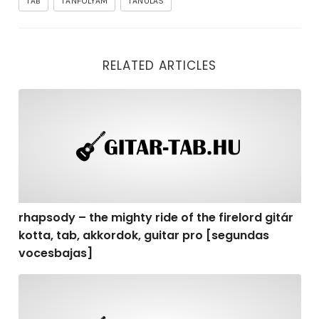
TAB
TANFOLYAM
TANULÁS
RELATED ARTICLES
rhapsody – the mighty ride of the firelord gitár kotta,
rhapsody – the mighty ride of the firelord gitár
kotta, tab, akkordok, guitar pro [segundas
vocesbajas]
rhapsody – the mighty ride of the firelord gitár kotta,