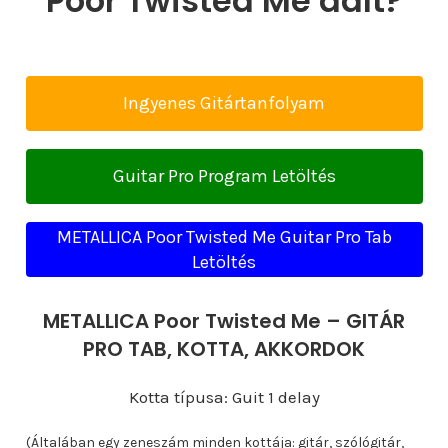
Poor Twisted Me dalt?
Ingyenes Gitártanfolyam
Guitar Pro Program Letöltés
METALLICA Poor Twisted Me Guitar Pro Tab
Letöltés
METALLICA Poor Twisted Me – GITÁR
PRO TAB, KOTTA, AKKORDOK
Kotta típusa: Guit 1 delay
(Általában egy zeneszám minden kottája: gitár, szólógitár,