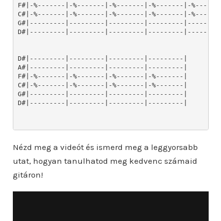
F#|-%-------|-%-------|-%-------|-%-------|-%-------
C#|-%-------|-%-------|-%-------|-%-------|-%-------
G#|---------|---------|---------|---------|---------
D#|---------|---------|---------|---------|---------
D#|---------|---------|---------|---------|

A#|---------|---------|---------|---------|

F#|-%-------|-%-------|-%-------|-%-------|

C#|-%-------|-%-------|-%-------|-%-------|

G#|---------|---------|---------|---------|

D#|---------|---------|---------|---------|

Nézd meg a videót és ismerd meg a leggyorsabb
utat, hogyan tanulhatod meg kedvenc számaid
gitáron!