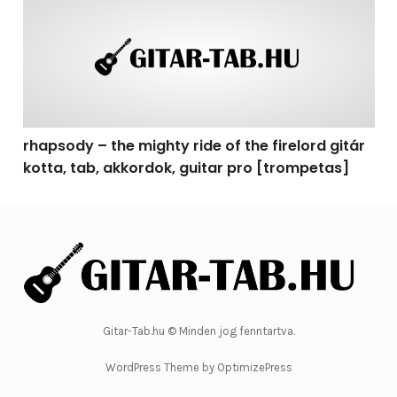
rhapsody – the mighty ride of the firelord gitár
kotta, tab, akkordok, guitar pro [trompetas]
Gitar-Tab.hu © Minden jog fenntartva.
WordPress Theme by OptimizePress