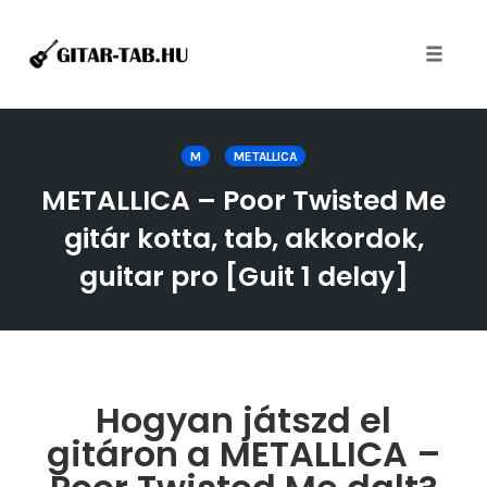
Toggle
naviga
Skip
to
M
METALLICA
content
METALLICA – Poor Twisted Me
gitár kotta, tab, akkordok,
guitar pro [Guit 1 delay]
Hogyan játszd el
gitáron a METALLICA –