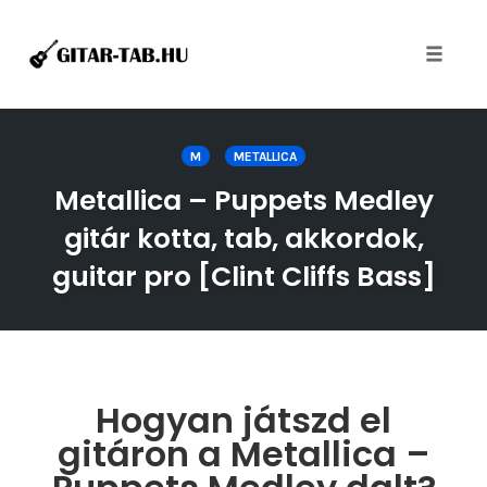
Toggle
naviga
Skip
to
M
METALLICA
content
Metallica – Puppets Medley
gitár kotta, tab, akkordok,
guitar pro [Clint Cliffs Bass]
Hogyan játszd el
gitáron a Metallica –