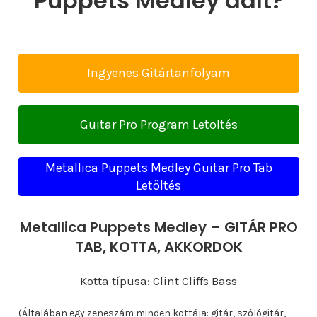
Puppets Medley dalt?
Ingyenes Gitártanfolyam
Guitar Pro Program Letöltés
Metallica Puppets Medley Guitar Pro Tab
Letöltés
Metallica Puppets Medley – GITÁR PRO
TAB, KOTTA, AKKORDOK
Kotta típusa: Clint Cliffs Bass
(Általában egy zeneszám minden kottája: gitár, szólógitár,