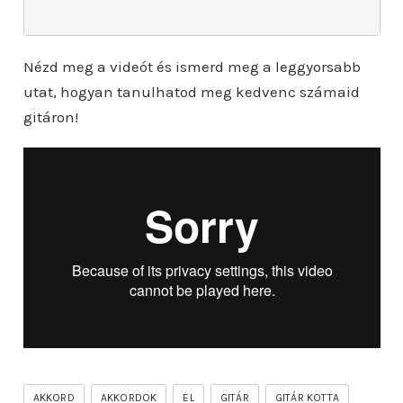
Nézd meg a videót és ismerd meg a leggyorsabb
utat, hogyan tanulhatod meg kedvenc számaid
gitáron!
AKKORD
AKKORDOK
EL
GITÁR
GITÁR KOTTA