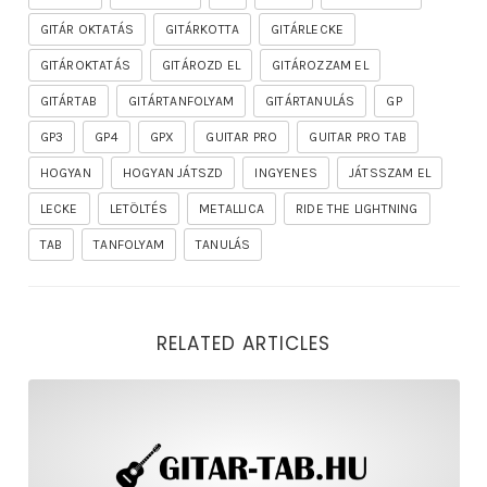
GITÁR OKTATÁS
GITÁRKOTTA
GITÁRLECKE
GITÁROKTATÁS
GITÁROZD EL
GITÁROZZAM EL
GITÁRTAB
GITÁRTANFOLYAM
GITÁRTANULÁS
GP
GP3
GP4
GPX
GUITAR PRO
GUITAR PRO TAB
HOGYAN
HOGYAN JÁTSZD
INGYENES
JÁTSSZAM EL
LECKE
LETÖLTÉS
METALLICA
RIDE THE LIGHTNING
TAB
TANFOLYAM
TANULÁS
RELATED ARTICLES
rhapsody – the mighty ride of the firelord gitár kotta,