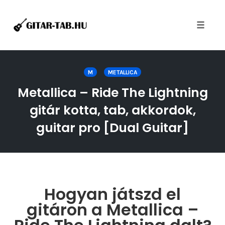
Toggle
naviga
Skip
to
M
METALLICA
content
Metallica – Ride The Lightning
gitár kotta, tab, akkordok,
guitar pro [Dual Guitar]
Hogyan játszd el
gitáron a Metallica –