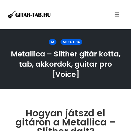
Toggle
naviga
Skip
to
M
METALLICA
content
Metallica – Slither gitár kotta,
tab, akkordok, guitar pro
[Voice]
Hogyan játszd el
gitáron a Metallica –