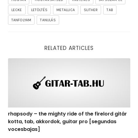
LECKE
LETÖLTÉS
METALLICA
SLITHER
TAB
TANFOLYAM
TANULÁS
RELATED ARTICLES
rhapsody – the mighty ride of the firelord gitár kotta,
rhapsody – the mighty ride of the firelord gitár
kotta, tab, akkordok, guitar pro [segundas
vocesbajas]