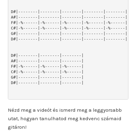
Nézd meg a videót és ismerd meg a leggyorsabb
utat, hogyan tanulhatod meg kedvenc számaid
gitáron!