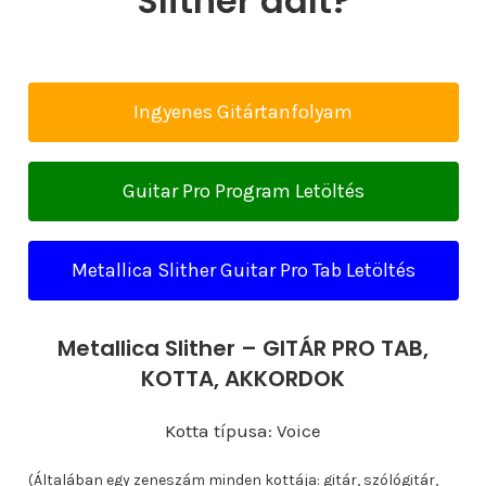
Slither dalt?
Ingyenes Gitártanfolyam
Guitar Pro Program Letöltés
Metallica Slither Guitar Pro Tab Letöltés
Metallica Slither – GITÁR PRO TAB,
KOTTA, AKKORDOK
Kotta típusa: Voice
(Általában egy zeneszám minden kottája: gitár, szólógitár,