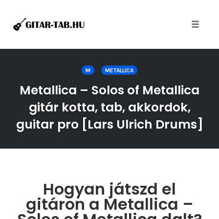
Toggle
naviga
Skip
to
M
METALLICA
content
Metallica – Solos of Metallica
gitár kotta, tab, akkordok,
guitar pro [Lars Ulrich Drums]
Hogyan játszd el
gitáron a Metallica –