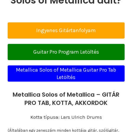
Solos of Metallica dalt?
Ingyenes Gitártanfolyam
Guitar Pro Program Letöltés
Metallica Solos of Metallica Guitar Pro Tab
Letöltés
Metallica Solos of Metallica – GITÁR
PRO TAB, KOTTA, AKKORDOK
Kotta típusa: Lars Ulrich Drums
(Általában egy zeneszám minden kottája: gitár, szólógitár,