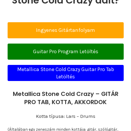
Stone Cold Crazy dalt?
Ingyenes Gitártanfolyam
Guitar Pro Program Letöltés
Metallica Stone Cold Crazy Guitar Pro Tab
Letöltés
Metallica Stone Cold Crazy – GITÁR
PRO TAB, KOTTA, AKKORDOK
Kotta típusa: Lars – Drums
(Általában egy zeneszám minden kottája: gitár, szólógitár,