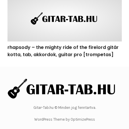
rhapsody – the mighty ride of the firelord gitár
kotta, tab, akkordok, guitar pro [trompetas]
Gitar-Tab.hu © Minden jog fenntartva.
WordPress Theme by OptimizePress