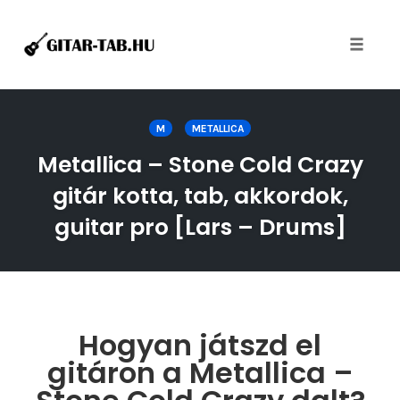
Toggle
naviga
Skip
to
M
METALLICA
content
Metallica – Stone Cold Crazy
gitár kotta, tab, akkordok,
guitar pro [Lars – Drums]
Hogyan játszd el
gitáron a Metallica –