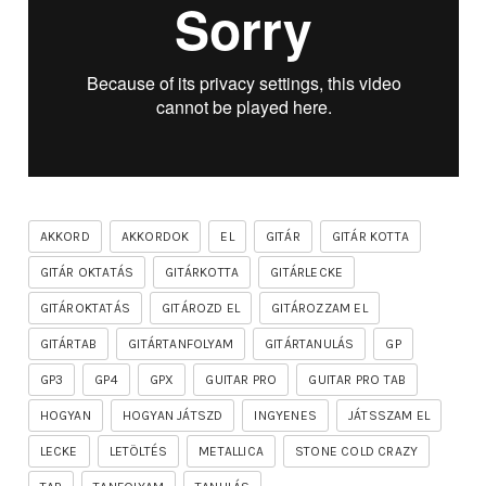
AKKORD
AKKORDOK
EL
GITÁR
GITÁR KOTTA
GITÁR OKTATÁS
GITÁRKOTTA
GITÁRLECKE
GITÁROKTATÁS
GITÁROZD EL
GITÁROZZAM EL
GITÁRTAB
GITÁRTANFOLYAM
GITÁRTANULÁS
GP
GP3
GP4
GPX
GUITAR PRO
GUITAR PRO TAB
HOGYAN
HOGYAN JÁTSZD
INGYENES
JÁTSSZAM EL
LECKE
LETÖLTÉS
METALLICA
STONE COLD CRAZY