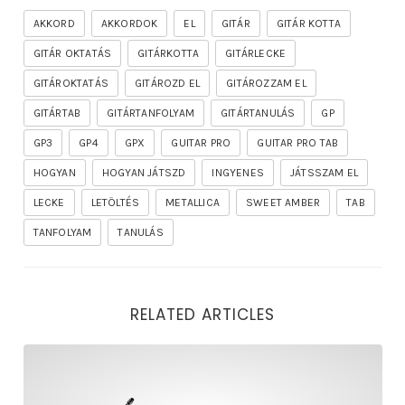
AKKORD
AKKORDOK
EL
GITÁR
GITÁR KOTTA
GITÁR OKTATÁS
GITÁRKOTTA
GITÁRLECKE
GITÁROKTATÁS
GITÁROZD EL
GITÁROZZAM EL
GITÁRTAB
GITÁRTANFOLYAM
GITÁRTANULÁS
GP
GP3
GP4
GPX
GUITAR PRO
GUITAR PRO TAB
HOGYAN
HOGYAN JÁTSZD
INGYENES
JÁTSSZAM EL
LECKE
LETÖLTÉS
METALLICA
SWEET AMBER
TAB
TANFOLYAM
TANULÁS
RELATED ARTICLES
rhapsody – the mighty ride of the firelord gitár kotta,