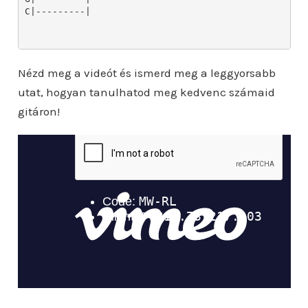
Nézd meg a videót és ismerd meg a leggyorsabb
utat, hogyan tanulhatod meg kedvenc számaid
gitáron!