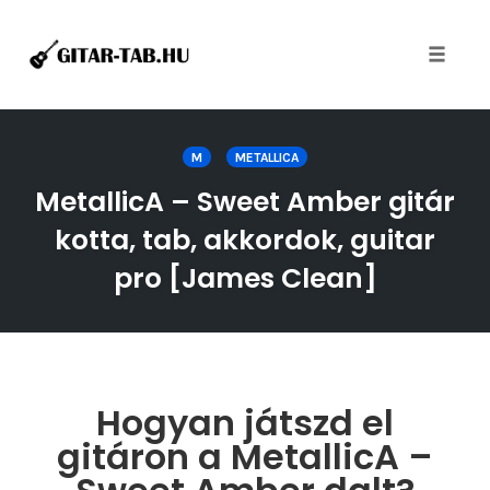
Toggle
naviga
Skip
to
M
METALLICA
content
MetallicA – Sweet Amber gitár
kotta, tab, akkordok, guitar
pro [James Clean]
Hogyan játszd el
gitáron a MetallicA –