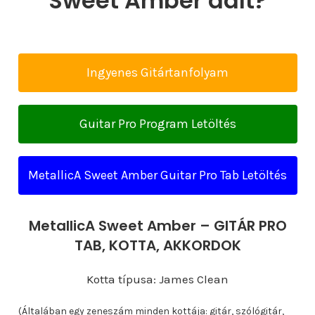
Sweet Amber dalt?
Ingyenes Gitártanfolyam
Guitar Pro Program Letöltés
MetallicA Sweet Amber Guitar Pro Tab Letöltés
MetallicA Sweet Amber – GITÁR PRO
TAB, KOTTA, AKKORDOK
Kotta típusa: James Clean
(Általában egy zeneszám minden kottája: gitár, szólógitár,