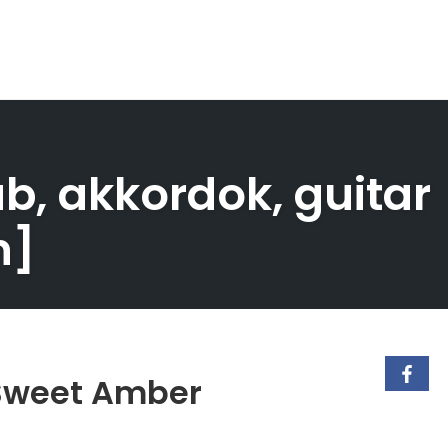
ab, akkordok, guitar
n]
 Sweet Amber