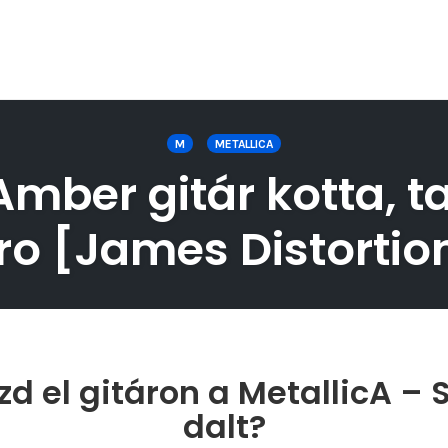
M
METALLICA
mber gitár kotta, t
ro [James Distortio
zd el gitáron a MetallicA –
dalt?