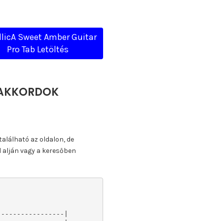
licA Sweet Amber Guitar
Pro Tab Letöltés
, AKKORDOK
található az oldalon, de
l alján vagy a keresőben