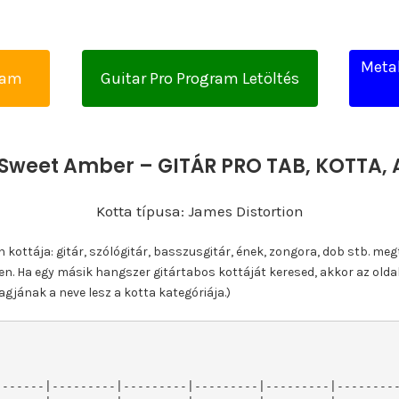
Metal
yam
Guitar Pro Program Letöltés
 Sweet Amber – GITÁR PRO TAB, KOTTA
Kotta típusa: James Distortion
ottája: gitár, szólógitár, basszusgitár, ének, zongora, dob stb. meg
n. Ha egy másik hangszer gitártabos kottáját keresed, akkor az olda
gjának a neve lesz a kotta kategóriája.)