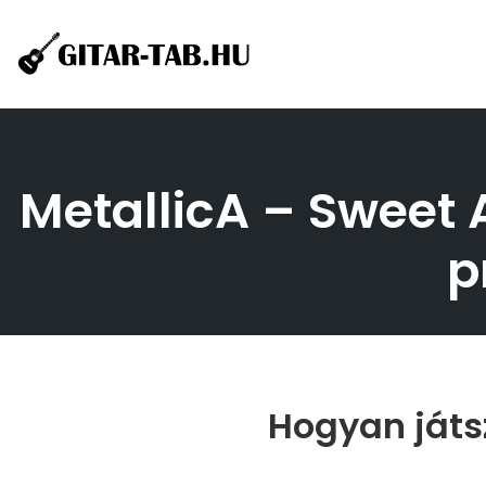
Skip
to
content
MetallicA – Sweet A
p
Hogyan játs