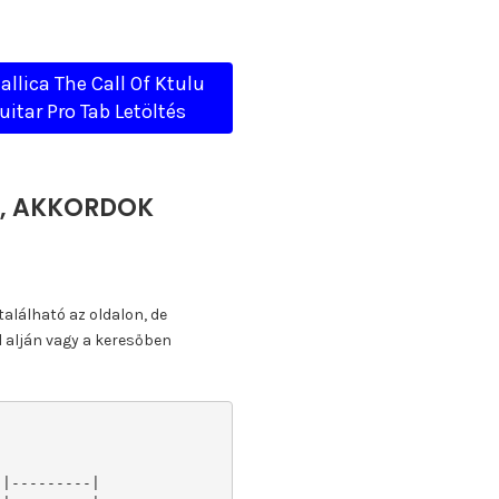
allica The Call Of Ktulu
uitar Pro Tab Letöltés
TA, AKKORDOK
található az oldalon, de
l alján vagy a keresőben