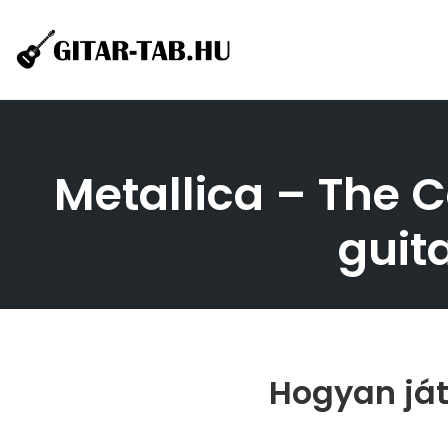
Skip
to
content
Metallica – The Ca
guita
Hogyan játs