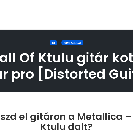
M
METALLICA
ll Of Ktulu gitár ko
r pro [Distorted Gui
zd el gitáron a Metallica –
Ktulu dalt?