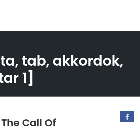
tta, tab, akkordok,
tar 1]
 The Call Of