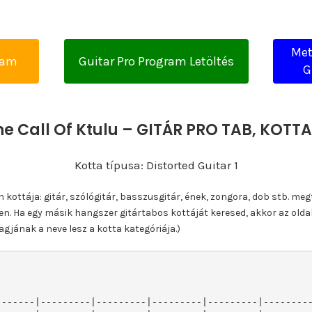
Met
yam
Guitar Pro Program Letöltés
G
he Call Of Ktulu – GITÁR PRO TAB, KOT
Kotta típusa: Distorted Guitar 1
ottája: gitár, szólógitár, basszusgitár, ének, zongora, dob stb. meg
n. Ha egy másik hangszer gitártabos kottáját keresed, akkor az olda
gjának a neve lesz a kotta kategóriája.)