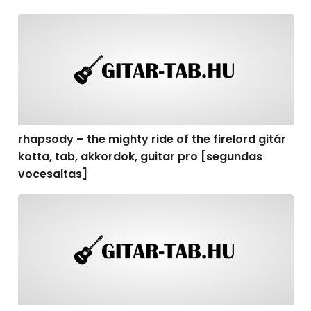
rhapsody – the mighty ride of the firelord gitár kotta,
rhapsody – the mighty ride of the firelord gitár
kotta, tab, akkordok, guitar pro [segundas
vocesaltas]
rhapsody – the mighty ride of the firelord gitár kotta, t