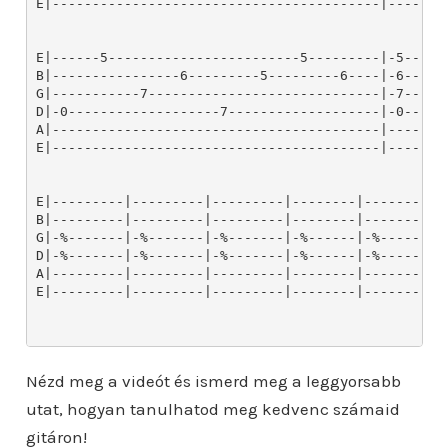
Nézd meg a videót és ismerd meg a leggyorsabb
utat, hogyan tanulhatod meg kedvenc számaid
gitáron!