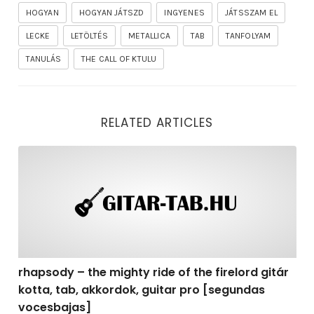
HOGYAN
HOGYAN JÁTSZD
INGYENES
JÁTSSZAM EL
LECKE
LETÖLTÉS
METALLICA
TAB
TANFOLYAM
TANULÁS
THE CALL OF KTULU
RELATED ARTICLES
rhapsody – the mighty ride of the firelord gitár kotta,
rhapsody – the mighty ride of the firelord gitár
kotta, tab, akkordok, guitar pro [segundas
vocesbajas]