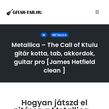
Toggle
naviga
Skip
to
M
METALLICA
content
Metallica – The Call of Ktulu
gitár kotta, tab, akkordok,
guitar pro [James Hetfield
clean ]
Hogyan játszd el