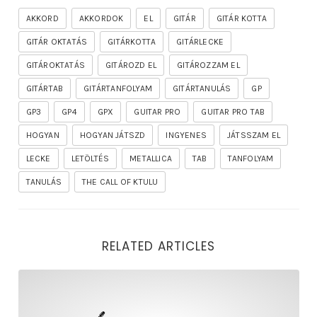
AKKORD
AKKORDOK
EL
GITÁR
GITÁR KOTTA
GITÁR OKTATÁS
GITÁRKOTTA
GITÁRLECKE
GITÁROKTATÁS
GITÁROZD EL
GITÁROZZAM EL
GITÁRTAB
GITÁRTANFOLYAM
GITÁRTANULÁS
GP
GP3
GP4
GPX
GUITAR PRO
GUITAR PRO TAB
HOGYAN
HOGYAN JÁTSZD
INGYENES
JÁTSSZAM EL
LECKE
LETÖLTÉS
METALLICA
TAB
TANFOLYAM
TANULÁS
THE CALL OF KTULU
RELATED ARTICLES
rhapsody – the mighty ride of the firelord gitár kotta,