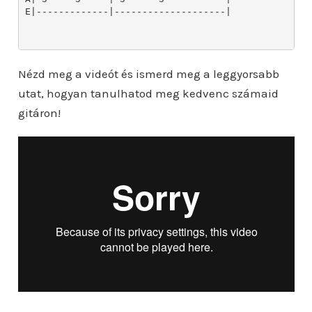
Nézd meg a videót és ismerd meg a leggyorsabb
utat, hogyan tanulhatod meg kedvenc számaid
gitáron!