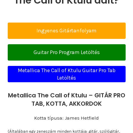
The Call of Ktulu dalt?
Ingyenes Gitártanfolyam
Guitar Pro Program Letöltés
Metallica The Call of Ktulu Guitar Pro Tab
Letöltés
Metallica The Call of Ktulu – GITÁR PRO
TAB, KOTTA, AKKORDOK
Kotta típusa: James Hetfield
(Általában egy zeneszám minden kottája: gitár, szólógitár,