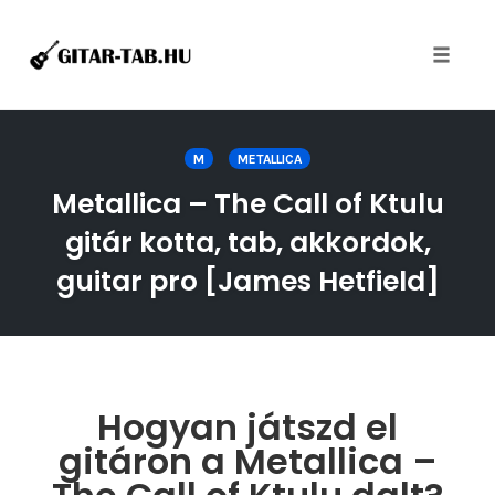
Toggle
naviga
Skip
to
M
METALLICA
content
Metallica – The Call of Ktulu
gitár kotta, tab, akkordok,
guitar pro [James Hetfield]
Hogyan játszd el
gitáron a Metallica –