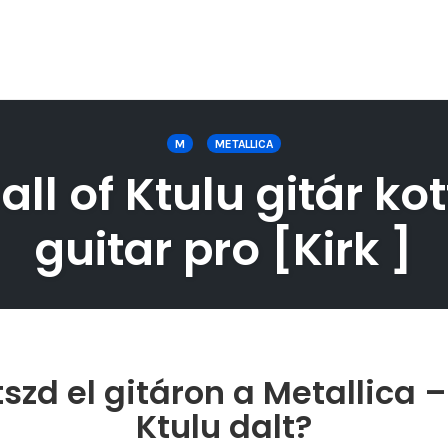
M
METALLICA
ll of Ktulu gitár ko
guitar pro [Kirk ]
zd el gitáron a Metallica –
Ktulu dalt?