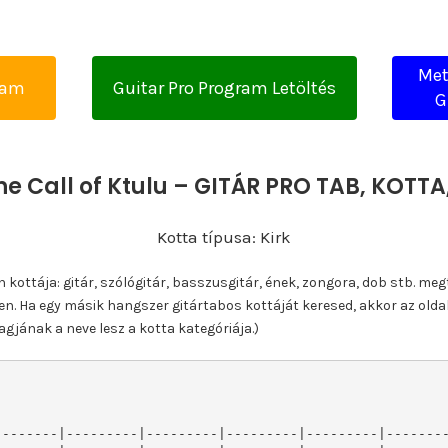
Met
yam
Guitar Pro Program Letöltés
G
he Call of Ktulu – GITÁR PRO TAB, KOT
Kotta típusa: Kirk
ottája: gitár, szólógitár, basszusgitár, ének, zongora, dob stb. meg
n. Ha egy másik hangszer gitártabos kottáját keresed, akkor az olda
gjának a neve lesz a kotta kategóriája.)