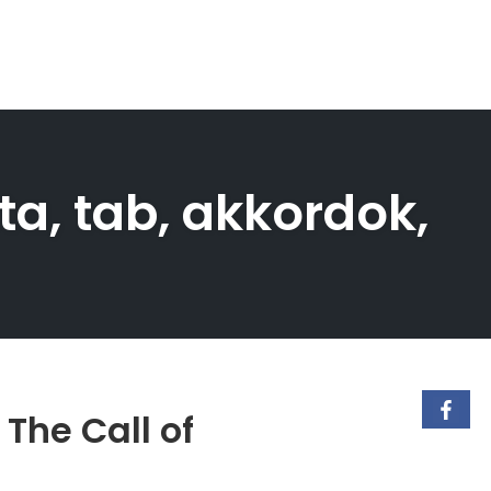
tta, tab, akkordok,
 The Call of