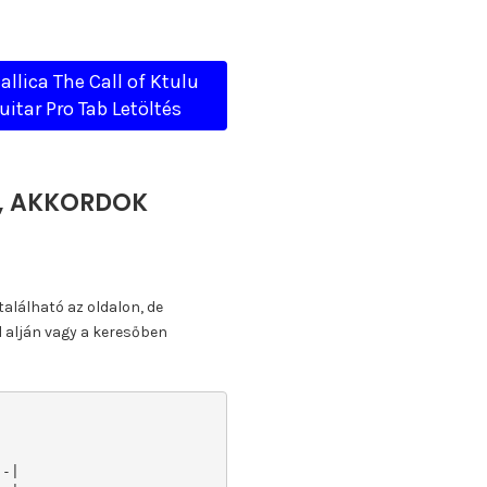
allica The Call of Ktulu
uitar Pro Tab Letöltés
TA, AKKORDOK
található az oldalon, de
l alján vagy a keresőben