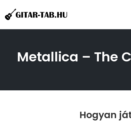
Skip
to
content
Metallica – The Ca
Hogyan játs