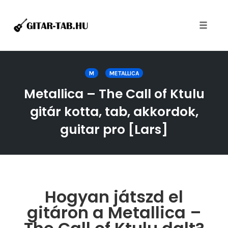
Toggle
naviga
Skip
to
M
METALLICA
content
Metallica – The Call of Ktulu
gitár kotta, tab, akkordok,
guitar pro [Lars]
Hogyan játszd el
gitáron a Metallica –