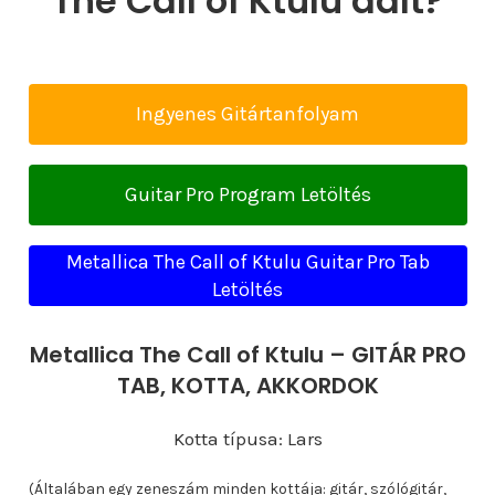
The Call of Ktulu dalt?
Ingyenes Gitártanfolyam
Guitar Pro Program Letöltés
Metallica The Call of Ktulu Guitar Pro Tab
Letöltés
Metallica The Call of Ktulu – GITÁR PRO
TAB, KOTTA, AKKORDOK
Kotta típusa: Lars
(Általában egy zeneszám minden kottája: gitár, szólógitár,