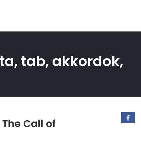
tta, tab, akkordok,
 The Call of