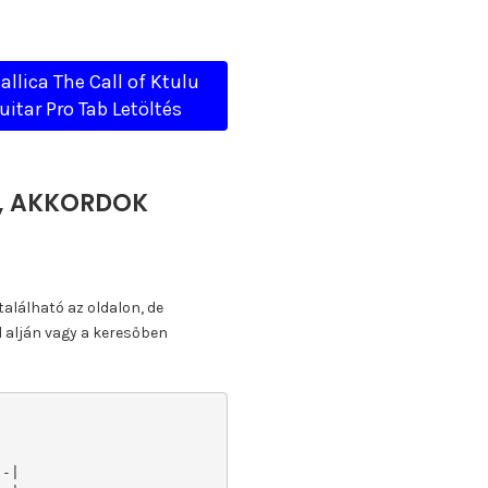
allica The Call of Ktulu
uitar Pro Tab Letöltés
TA, AKKORDOK
található az oldalon, de
l alján vagy a keresőben