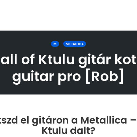
M
METALLICA
ll of Ktulu gitár ko
guitar pro [Rob]
zd el gitáron a Metallica –
Ktulu dalt?