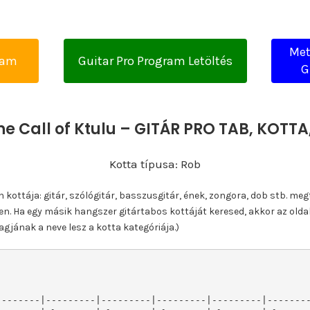
Met
yam
Guitar Pro Program Letöltés
G
he Call of Ktulu – GITÁR PRO TAB, KOT
Kotta típusa: Rob
ottája: gitár, szólógitár, basszusgitár, ének, zongora, dob stb. meg
n. Ha egy másik hangszer gitártabos kottáját keresed, akkor az olda
gjának a neve lesz a kotta kategóriája.)