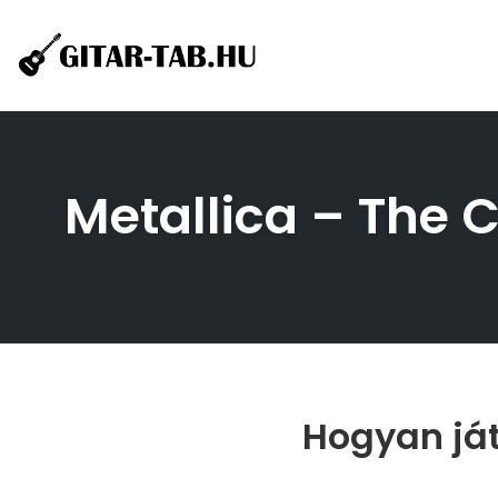
Skip
to
content
Metallica – The Ca
Hogyan játs