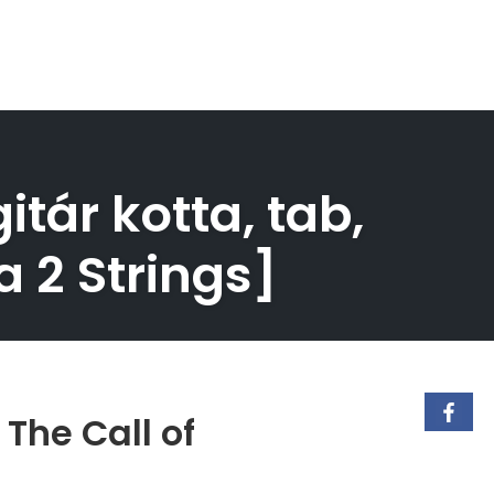
itár kotta, tab,
a 2 Strings]
 The Call of