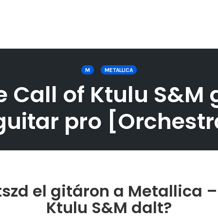
M
METALLICA
 Call of Ktulu S&M g
uitar pro [Orchestr
zd el gitáron a Metallica –
Ktulu S&M dalt?