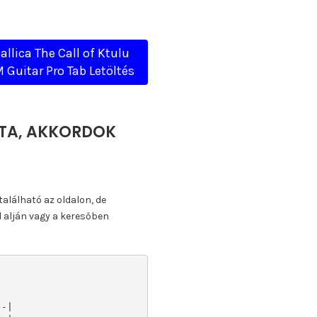
allica The Call of Ktulu
Guitar Pro Tab Letöltés
OTTA, AKKORDOK
található az oldalon, de
l alján vagy a keresőben