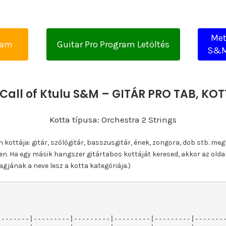
Met
yam
Guitar Pro Program Letöltés
S&M 
 Call of Ktulu S&M – GITÁR PRO TAB, K
Kotta típusa: Orchestra 2 Strings
ottája: gitár, szólógitár, basszusgitár, ének, zongora, dob stb. meg
n. Ha egy másik hangszer gitártabos kottáját keresed, akkor az olda
gjának a neve lesz a kotta kategóriája.)