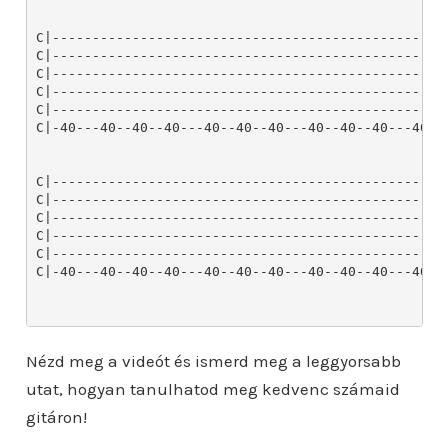
C|-------------------------------------------------
C|-------------------------------------------------
C|-------------------------------------------------
C|-------------------------------------------------
C|-------------------------------------------------
C|-40---40--40--40---40--40--40---40--40--40---40--
C|--------------------------------------------------
C|--------------------------------------------------
C|--------------------------------------------------
C|--------------------------------------------------
C|--------------------------------------------------
C|-40---40--40--40---40--40--40---40--40--40---40--4
Nézd meg a videót és ismerd meg a leggyorsabb
utat, hogyan tanulhatod meg kedvenc számaid
gitáron!