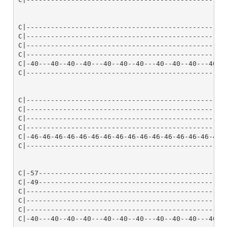
C|-------------------------------------------------
C|-------------------------------------------------
C|-------------------------------------------------
C|-------------------------------------------------
C|-40---40--40--40---40--40--40---40--40--40---40--
C|-------------------------------------------------
C|--------------------------------------------------
C|-------------------------------------------------5
C|-------------------------------------------------5
C|--------------------------------------------------
C|-46-46-46-46-46-46-46-46-46-46-46-46-46-46-46-46-4
C|--------------------------------------------------
C|-57----------------------------------------------
C|-49----------------------------------------------
C|-------------------------------------------------
C|-------------------------------------------------
C|-------------------------------------------------
C|-40---40--40--40---40--40--40---40--40--40---40--