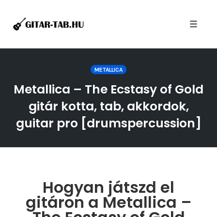
Toggle
naviga
Skip
to
METALLICA
content
Metallica – The Ecstasy of Gold
gitár kotta, tab, akkordok,
guitar pro [drumspercussion]
Hogyan játszd el
gitáron a Metallica –