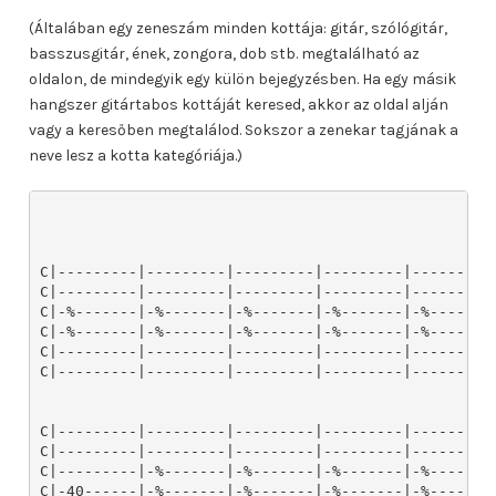
(Általában egy zeneszám minden kottája: gitár, szólógitár,
basszusgitár, ének, zongora, dob stb. megtalálható az
oldalon, de mindegyik egy külön bejegyzésben. Ha egy másik
hangszer gitártabos kottáját keresed, akkor az oldal alján
vagy a keresőben megtalálod. Sokszor a zenekar tagjának a
neve lesz a kotta kategóriája.)
C|---------|---------|---------|---------|---------|
C|---------|---------|---------|---------|---------|
C|-%-------|-%-------|-%-------|-%-------|-%-------|
C|-%-------|-%-------|-%-------|-%-------|-%-------|
C|---------|---------|---------|---------|---------|
C|---------|---------|---------|---------|---------|
C|---------|---------|---------|---------|---------|
C|---------|---------|---------|---------|---------|
C|---------|-%-------|-%-------|-%-------|-%-------|
C|-40------|-%-------|-%-------|-%-------|-%-------|