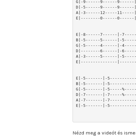
G|-9------9------9------|
D|-5------9------9------|
A|-3------12-----11-----|
E|--------0------0------|
E|-8------7------|-7-----
B|-5------5------|-5-----
G|-5------4------|-4-----
D|--------6------|-6-----
A|-3------5------|-5-----
E|---------------|-------
E|-5-------|-5-----------
B|-5-------|-5-----------
G|-5-------|-5-----%-----
D|-7-------|-7-----%-----
A|-7-------|-7-----------
E|-5-------|-5-----------
Nézd meg a videót és isme