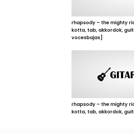
rhapsody – the mighty rid
kotta, tab, akkordok, gu
vocesbajas]
rhapsody – the mighty ride o
rhapsody – the mighty rid
kotta, tab, akkordok, gui