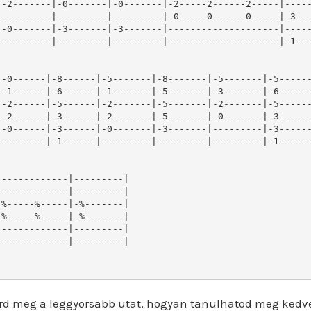
-2-------|-0-------|-0-------|-2-----2------2-----|-----
---------|---------|---------|-0-----0------0-----|-3---
-0-------|-3-------|-3-------|--------------------|-----
---------|---------|---------|--------------------|-1---
-0------|-8------|-5-------|-8-------|-5-------|-5------
-1------|-6------|-1-------|-5-------|-3-------|-6------
-2------|-5------|-2-------|-5-------|-2-------|-5------
-2------|-3------|-2-------|-5-------|-0-------|-3------
-0------|-3------|-0-------|-3-------|---------|-3------
--------|-1------|---------|---------|---------|-1------
------------|---------|

------------|---------|

%-----%-----|-%-------|

%-----%-----|-%-------|

------------|---------|

------------|---------|

rd meg a leggyorsabb utat, hogyan tanulhatod meg kedv