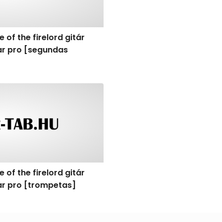
 of the firelord gitár
tar pro [segundas
]
f the firelord gitár kotta, tab, akkordok, guitar pro [tromp
 of the firelord gitár
tar pro [trompetas]