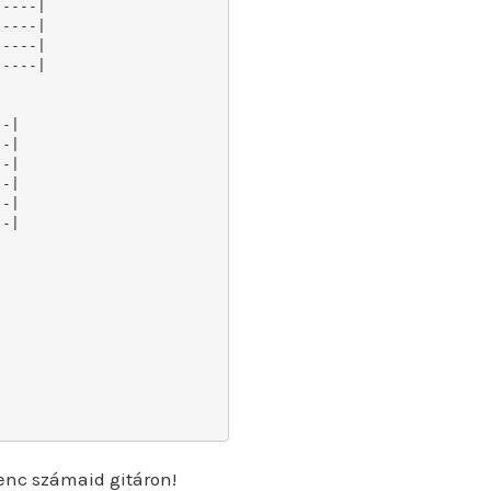
----|

----|

----|

----|

-|

-|

-|

-|

-|

-|

enc számaid gitáron!