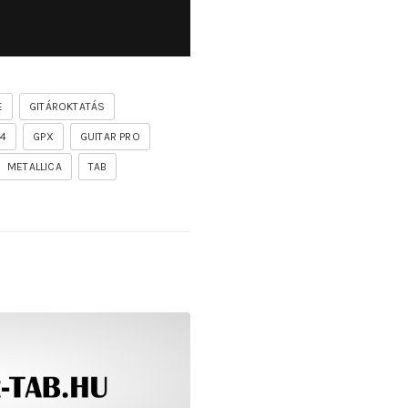
E
GITÁROKTATÁS
P4
GPX
GUITAR PRO
METALLICA
TAB
undas vocesbajas]
f the firelord gitár kotta, tab, akkordok, guitar pro [segu