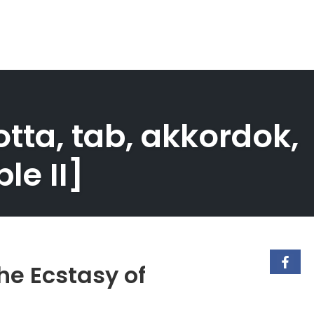
otta, tab, akkordok,
le II]
he Ecstasy of