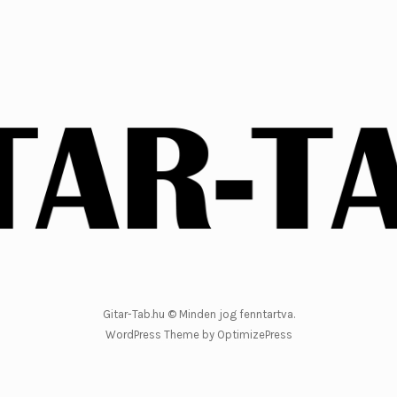
Gitar-Tab.hu © Minden jog fenntartva.
WordPress Theme by OptimizePress