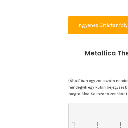
Ingyenes Gitártanfol
Metallica Th
(Általában egy zeneszám minden k
mindegyik egy külön bejegyzésbe
megtalálod. Sokszor a zenekar ta
E|---------|---------|---