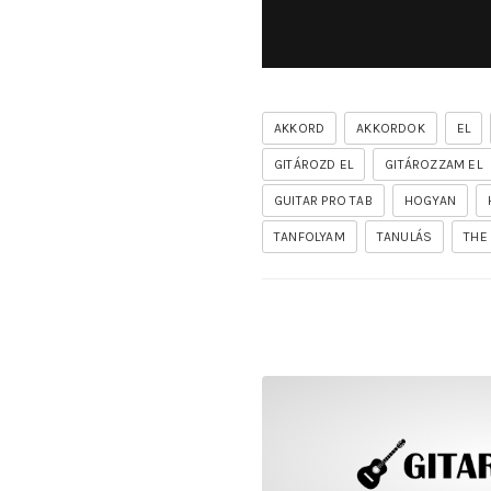
AKKORD
AKKORDOK
EL
GITÁROZD EL
GITÁROZZAM EL
GUITAR PRO TAB
HOGYAN
TANFOLYAM
TANULÁS
THE
rhapsody – the mighty ride 