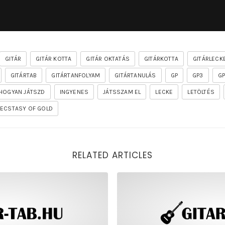
GITÁR
GITÁR KOTTA
GITÁR OKTATÁS
GITÁRKOTTA
GITÁRLECK
GITÁRTAB
GITÁRTANFOLYAM
GITÁRTANULÁS
GP
GP3
G
HOGYAN JÁTSZD
INGYENES
JÁTSSZAM EL
LECKE
LETÖLTÉS
 ECSTASY OF GOLD
RELATED ARTICLES
of the firelord gitár kotta, tab, akkordok, guitar pro [seg
rhapsody – the mighty ride o