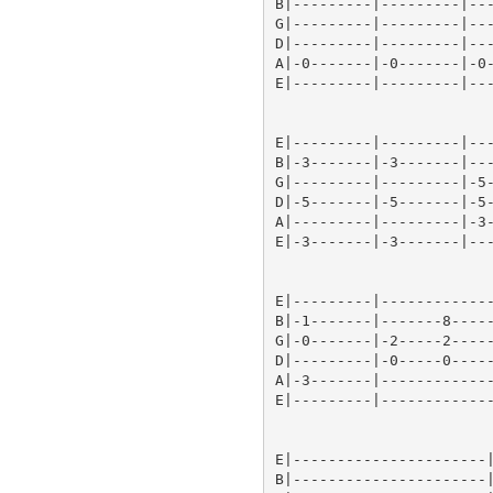
B|---------|---------|---
G|---------|---------|---
D|---------|---------|---
A|-0-------|-0-------|-0-
E|---------|---------|---
E|---------|---------|---
B|-3-------|-3-------|---
G|---------|---------|-5-
D|-5-------|-5-------|-5-
A|---------|---------|-3-
E|-3-------|-3-------|---
E|---------|-------------
B|-1-------|-------8-----
G|-0-------|-2-----2-----
D|---------|-0-----0-----
A|-3-------|-------------
E|---------|-------------
E|----------------------|
B|----------------------|