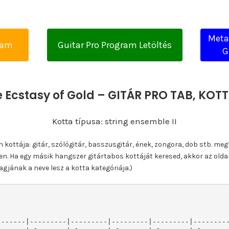
Metal
yam
Guitar Pro Program Letöltés
G
e Ecstasy of Gold – GITÁR PRO TAB, KO
Kotta típusa: string ensemble II
ottája: gitár, szólógitár, basszusgitár, ének, zongora, dob stb. meg
n. Ha egy másik hangszer gitártabos kottáját keresed, akkor az olda
gjának a neve lesz a kotta kategóriája.)
------|---------|---------|---------|---------|---------