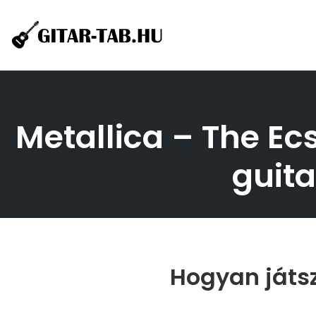
Skip
to
content
Metallica – The Ecs
guita
Hogyan játsz