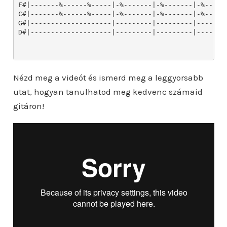
Nézd meg a videót és ismerd meg a leggyorsabb
utat, hogyan tanulhatod meg kedvenc számaid
gitáron!