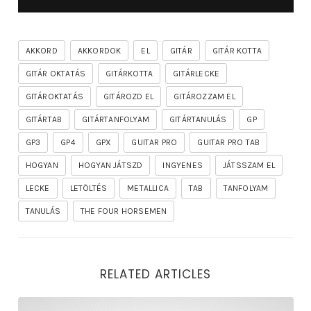
AKKORD
AKKORDOK
EL
GITÁR
GITÁR KOTTA
GITÁR OKTATÁS
GITÁRKOTTA
GITÁRLECKE
GITÁROKTATÁS
GITÁROZD EL
GITÁROZZAM EL
GITÁRTAB
GITÁRTANFOLYAM
GITÁRTANULÁS
GP
GP3
GP4
GPX
GUITAR PRO
GUITAR PRO TAB
HOGYAN
HOGYAN JÁTSZD
INGYENES
JÁTSSZAM EL
LECKE
LETÖLTÉS
METALLICA
TAB
TANFOLYAM
TANULÁS
THE FOUR HORSEMEN
RELATED ARTICLES
rhapsody – the mighty ride of the firelord gitár kotta,