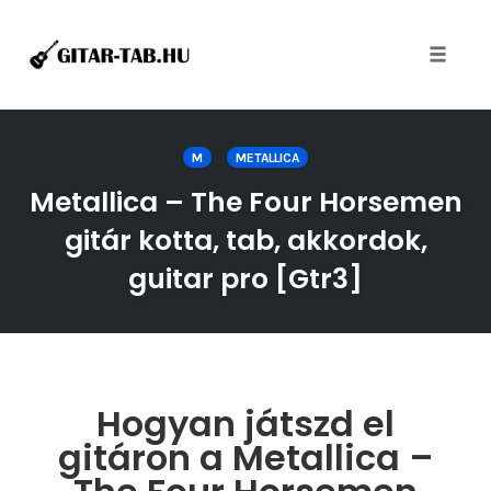
Toggle
naviga
Skip
to
M
METALLICA
content
Metallica – The Four Horsemen
gitár kotta, tab, akkordok,
guitar pro [Gtr3]
Hogyan játszd el
gitáron a Metallica –