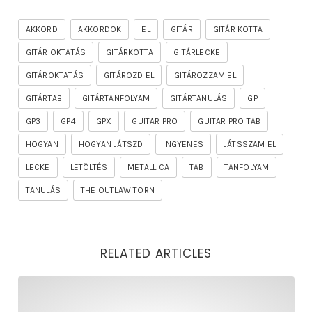
AKKORD
AKKORDOK
EL
GITÁR
GITÁR KOTTA
GITÁR OKTATÁS
GITÁRKOTTA
GITÁRLECKE
GITÁROKTATÁS
GITÁROZD EL
GITÁROZZAM EL
GITÁRTAB
GITÁRTANFOLYAM
GITÁRTANULÁS
GP
GP3
GP4
GPX
GUITAR PRO
GUITAR PRO TAB
HOGYAN
HOGYAN JÁTSZD
INGYENES
JÁTSSZAM EL
LECKE
LETÖLTÉS
METALLICA
TAB
TANFOLYAM
TANULÁS
THE OUTLAW TORN
RELATED ARTICLES
rhapsody – the mighty ride of the firelord gitár kotta,