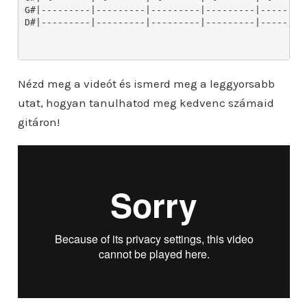
Nézd meg a videót és ismerd meg a leggyorsabb
utat, hogyan tanulhatod meg kedvenc számaid
gitáron!