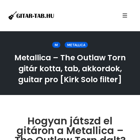
Toggle
naviga
Skip
to
M
METALLICA
content
Metallica – The Outlaw Torn
gitár kotta, tab, akkordok,
guitar pro [Kirk Solo filter]
Hogyan játszd el
gitáron a Metallica –