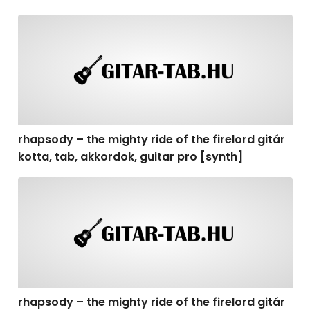
rhapsody – the mighty ride of the firelord gitár kotta, t
rhapsody – the mighty ride of the firelord gitár
kotta, tab, akkordok, guitar pro [synth]
rhapsody – the mighty ride of the firelord gitár kotta, 
rhapsody – the mighty ride of the firelord gitár