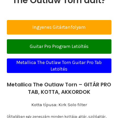
The Outlaw Torn dalt?
Ingyenes Gitártanfolyam
Guitar Pro Program Letöltés
Metallica The Outlaw Torn Guitar Pro Tab
Letöltés
Metallica The Outlaw Torn – GITÁR PRO
TAB, KOTTA, AKKORDOK
Kotta típusa: Kirk Solo filter
(Általában egy zeneszám minden kottája: gitár, szólógitár,