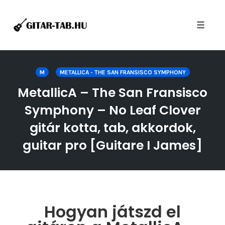
Toggle
naviga
Skip
to
M
METALLICA - THE SAN FRANSISCO SYMPHONY
content
MetallicA – The San Fransisco
Symphony – No Leaf Clover
gitár kotta, tab, akkordok,
guitar pro [Guitare I James]
Hogyan játszd el