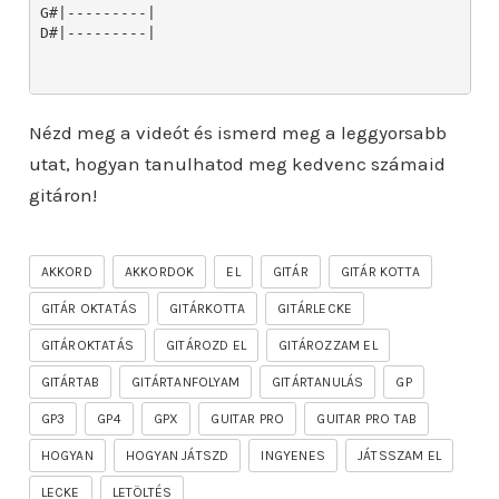
Nézd meg a videót és ismerd meg a leggyorsabb
utat, hogyan tanulhatod meg kedvenc számaid
gitáron!
AKKORD
AKKORDOK
EL
GITÁR
GITÁR KOTTA
GITÁR OKTATÁS
GITÁRKOTTA
GITÁRLECKE
GITÁROKTATÁS
GITÁROZD EL
GITÁROZZAM EL
GITÁRTAB
GITÁRTANFOLYAM
GITÁRTANULÁS
GP
GP3
GP4
GPX
GUITAR PRO
GUITAR PRO TAB
HOGYAN
HOGYAN JÁTSZD
INGYENES
JÁTSSZAM EL
LECKE
LETÖLTÉS