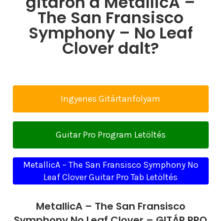
gitáron a MetallicA –
The San Fransisco
Symphony – No Leaf
Clover dalt?
Ingyenes Gitártanfolyam
Guitar Pro Program Letöltés
MetallicA – The San Fransisco Symphony No
Leaf Clover Guitar Pro Tab Letöltés
MetallicA – The San Fransisco
Symphony No Leaf Clover – GITÁR PRO