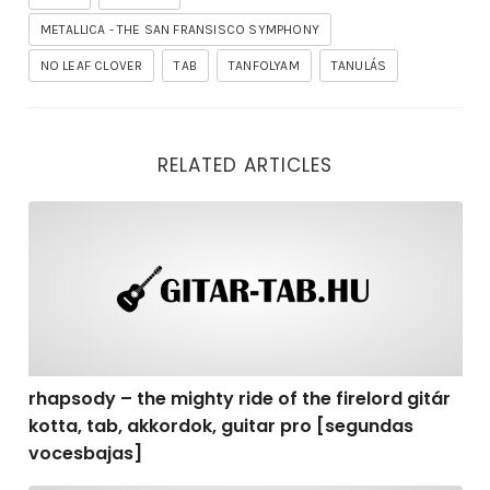
METALLICA - THE SAN FRANSISCO SYMPHONY
NO LEAF CLOVER
TAB
TANFOLYAM
TANULÁS
RELATED ARTICLES
rhapsody – the mighty ride of the firelord gitár kotta,
rhapsody – the mighty ride of the firelord gitár
kotta, tab, akkordok, guitar pro [segundas
vocesbajas]