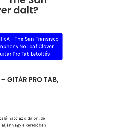
er dalt?
licA – The San Fransisco
mphony No Leaf Clover
uitar Pro Tab Letöltés
 – GITÁR PRO TAB,
található az oldalon, de
l alján vagy a keresőben