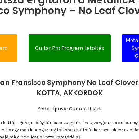
co Symphony – No Leaf Clov
Metal
yam
Guitar Pro Program Letöltés
Sy
G
San Fransisco Symphony No Leaf Clover
KOTTA, AKKORDOK
Kotta típusa: Guitare II Kirk
ottája: gitár, szólógitár, basszusgitár, ének, zongora, dob stb. meg
n. Ha egy másik hangszer gitártabos kottáját keresed, akkor az olda
gjának a neve lesz a kotta kategóriája.)