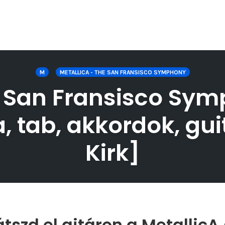
M
METALLICA - THE SAN FRANSISCO SYMPHONY
e San Fransisco Sym
, tab, akkordok, gui
Kirk]
tszd el gitáron a MetallicA