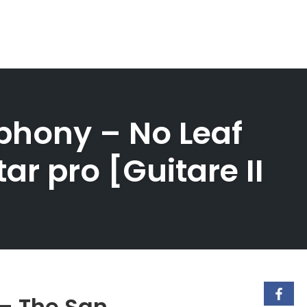
phony – No Leaf
tar pro [Guitare II
 – The San