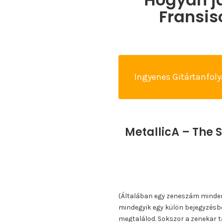
Fransis
Ingyenes Gitártanfol
MetallicA – The 
(Általában egy zeneszám minden k
mindegyik egy külön bejegyzésbe
megtalálod. Sokszor a zenekar ta