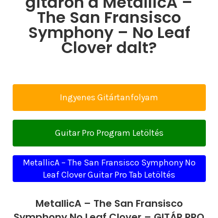
gitáron a MetallicA –
The San Fransisco
Symphony – No Leaf
Clover dalt?
Ingyenes Gitártanfolyam
Guitar Pro Program Letöltés
MetallicA – The San Fransisco Symphony No
Leaf Clover Guitar Pro Tab Letöltés
MetallicA – The San Fransisco
Symphony No Leaf Clover – GITÁR PRO