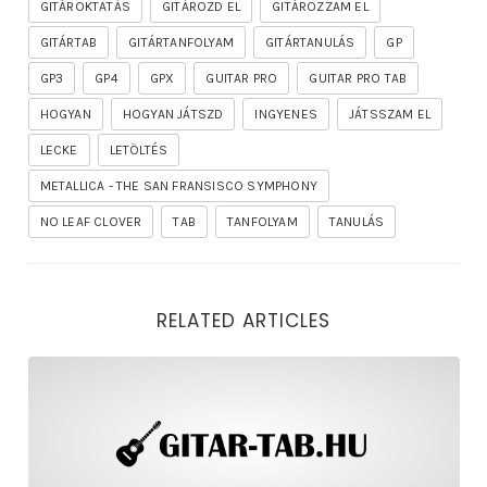
GITÁROKTATÁS
GITÁROZD EL
GITÁROZZAM EL
GITÁRTAB
GITÁRTANFOLYAM
GITÁRTANULÁS
GP
GP3
GP4
GPX
GUITAR PRO
GUITAR PRO TAB
HOGYAN
HOGYAN JÁTSZD
INGYENES
JÁTSSZAM EL
LECKE
LETÖLTÉS
METALLICA - THE SAN FRANSISCO SYMPHONY
NO LEAF CLOVER
TAB
TANFOLYAM
TANULÁS
RELATED ARTICLES
rhapsody – the mighty ride of the firelord gitár kotta,