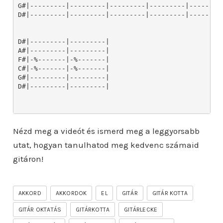
Nézd meg a videót és ismerd meg a leggyorsabb
utat, hogyan tanulhatod meg kedvenc számaid
gitáron!
AKKORD
AKKORDOK
EL
GITÁR
GITÁR KOTTA
GITÁR OKTATÁS
GITÁRKOTTA
GITÁRLECKE