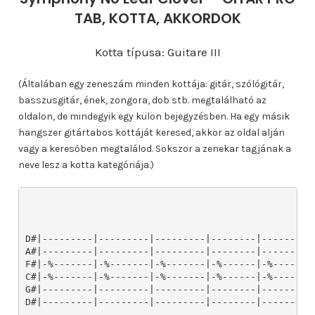
TAB, KOTTA, AKKORDOK
Kotta típusa: Guitare III
(Általában egy zeneszám minden kottája: gitár, szólógitár,
basszusgitár, ének, zongora, dob stb. megtalálható az
oldalon, de mindegyik egy külön bejegyzésben. Ha egy másik
hangszer gitártabos kottáját keresed, akkor az oldal alján
vagy a keresőben megtalálod. Sokszor a zenekar tagjának a
neve lesz a kotta kategóriája.)
        


D#|---------|---------|---------|--------|---------|---------|---------|--------|---------|
A#|---------|---------|---------|--------|---------|---------|---------|--------|---------|
F#|-%-------|-%-------|-%-------|-%------|-%-------|-%-------|-%-------|-%------|-%-------|
C#|-%-------|-%-------|-%-------|-%------|-%-------|-%-------|-%-------|-%------|-%-------|
G#|---------|---------|---------|--------|---------|---------|---------|--------|---------|
D#|---------|---------|---------|--------|---------|---------|---------|--------|---------|


D#|---------|---------|---------|---------|---------|---------|---------|---------|
A#|---------|---------|---------|---------|---------|---------|---------|---------|
F#|-%-------|-%-------|-%-------|-%-------|-%-------|-%-------|-%-------|-%-------|
C#|-%-------|-%-------|-%-------|-%-------|-%-------|-%-------|-%-------|-%-------|
G#|---------|---------|---------|---------|---------|---------|---------|---------|
D#|---------|---------|---------|---------|---------|---------|---------|---------|


D#|--------|---------|---------|---------|---------|---------|--------|---------|--------|
A#|--------|---------|---------|---------|---------|---------|--------|---------|--------|
F#|-%------|-%-------|-%-------|-%-------|-%-------|-%-------|-%------|-%-------|-%------|
C#|-%------|-%-------|-%-------|-%-------|-%-------|-%-------|-%------|-%-------|-%------|
G#|--------|---------|---------|---------|---------|---------|--------|---------|--------|
D#|--------|---------|---------|---------|---------|---------|--------|---------|--------|


D#|---------|---------|---------|---------|--------|---------|--------|---------|---------|
A#|---------|---------|---------|---------|--------|---------|--------|---------|---------|
F#|-%-------|-%-------|-%-------|-%-------|-%------|-%-------|-%------|-%-------|-%-------|
C#|-%-------|-%-------|-%-------|-%-------|-%------|-%-------|-%------|-%-------|-%-------|
G#|---------|---------|---------|---------|--------|---------|--------|---------|---------|
D#|---------|---------|---------|---------|--------|---------|--------|---------|---------|


D#|---------|---------|---------|---------|---------|---------|---------|---------|
A#|---------|---------|---------|---------|---------|---------|---------|---------|
F#|-%-------|-%-------|-%-------|-%-------|-%-------|-%-------|-%-------|-%-------|
C#|-%-------|-%-------|-%-------|-%-------|-%-------|-%-------|-%-------|-%-------|
G#|---------|---------|---------|---------|---------|---------|---------|---------|
D#|---------|---------|---------|---------|---------|---------|---------|---------|


D#|---------|--------|---------|--------|---------|--------|---------|---------|---------|
A#|---------|--------|---------|--------|---------|--------|---------|---------|---------|
F#|-%-------|-%------|-%-------|-%------|-%-------|-%------|-%-------|-%-------|-%-------|
C#|-%-------|-%------|-%-------|-%------|-%-------|-%------|-%-------|-%-------|-%-------|
G#|---------|--------|---------|--------|---------|--------|---------|---------|---------|
D#|---------|--------|---------|--------|---------|--------|---------|---------|---------|


D#|---------|---------|---------|---------|---------|---------|---------|---------|
A#|---------|---------|---------|---------|---------|---------|---------|---------|
F#|-%-------|-%-------|-%-------|-%-------|-%-------|-%-------|-%-------|-%-------|
C#|-%-------|-%-------|-%-------|-%-------|-%-------|-%-------|-%-------|-%-------|
G#|---------|---------|---------|---------|---------|---------|---------|---------|
D#|---------|---------|---------|---------|---------|---------|---------|---------|


D#|---------|---------|---------|---------|--------|---------|---------|---------|---------|
A#|---------|---------|---------|---------|--------|---------|---------|---------|---------|
F#|-%-------|-%-------|-%-------|-%-------|-%------|-%-------|-%-------|-%-------|-%-------|
C#|-%-------|-%-------|-%-------|-%-------|-%------|-%-------|-%-------|-%-------|-%-------|
G#|---------|---------|---------|---------|--------|---------|---------|---------|---------|
D#|---------|---------|---------|---------|--------|---------|---------|---------|---------|


D#|---------|---------|---------|---------|---------|---------|---------|--------|---------|
A#|---------|---------|---------|---------|---------|---------|---------|--------|---------|
F#|-%-------|-%-------|-%-------|-%-------|-%-------|-%-------|-%-------|-%------|-%-------|
C#|-%-------|-%-------|-%-------|-%-------|-%-------|-%-------|-%-------|-%------|-%-------|
G#|---------|---------|---------|---------|---------|---------|---------|--------|---------|
D#|---------|---------|---------|---------|---------|---------|---------|--------|---------|


D#|---------|---------|--------|---------|---------|---------|--------|-------------------------------------|
A#|---------|---------|--------|---------|---------|---------|--------|-------------------------------------|
F#|-%-------|-%-------|-%------|-%-------|-%-------|-%-------|-%------|-%-----------------------------5-----|
C#|-%-------|-%-------|-%------|-%-------|-%-------|-%-------|-%------|-%---------5-------------------------|
G#|---------|---------|--------|---------|---------|---------|--------|--------------------------7----------|
D#|---------|---------|--------|---------|---------|---------|--------|------7---------7----5---------------|


D#|-------------------------------------|-----------------------------------------|
A#|-------------------------------------|-----------------------------------------|
F#|---------------------------5---------|-%--------------%--------------5---------|
C#|-----------9--------------------7----|-%---------5----%-------------------7----|
G#|------9---------------7--------------|--------------------------7--------------|
D#|-7---------------5-------------------|------7--------------5-------------------|


D#|---------------------|---------|---------|---------|---------|---------|---------|
A#|---------------------|---------|---------|---------|---------|---------|---------|
F#|---------------------|-%-------|-%-------|-%-------|-%-------|-%-------|-%-------|
C#|---------------------|-%-------|-%-------|-%-------|-%-------|-%-------|-%-------|
G#|------9---------9----|---------|---------|---------|---------|---------|---------|
D#|-7---------7---------|---------|---------|---------|---------|---------|---------|


D#|---------|---------|---------|---------|---------|---------|---------|---------|
A#|---------|---------|---------|---------|---------|---------|---------|---------|
F#|-%-------|-%-------|-%-------|-%-------|-%-------|-%-------|-%-------|-%-------|
C#|-%-------|-%-------|-%-------|-%-------|-%-------|-%-------|-%-------|-%-------|
G#|---------|---------|---------|---------|---------|---------|---------|---------|
D#|---------|---------|---------|---------|---------|---------|---------|---------|


D#|--------|---------|---------|---------|---------|---------|---------|---------|---------|
A#|--------|---------|---------|---------|---------|---------|---------|---------|---------|
F#|-%------|-%-------|-%-------|-%-------|-%-------|-%-------|-%-------|-%-------|-%-------|
C#|-%------|-%-------|-%-------|-%-------|-%-------|-%-------|-%-------|-%-------|-%-------|
G#|--------|---------|---------|---------|---------|---------|---------|---------|---------|
D#|--------|---------|---------|---------|---------|---------|---------|---------|---------|


D#|---------|---------|---------|---------|---------|---------|---------|---------|
A#|---------|---------|---------|---------|---------|---------|---------|---------|
F#|-%-------|-%-------|-%-------|-%-------|-%-------|-%-------|-%-------|-%-------|
C#|-%-------|-%-------|-%-------|-%-------|-%-------|-%-------|-%-------|-%-------|
G#|---------|---------|---------|---------|---------|---------|---------|---------|
D#|---------|---------|---------|---------|---------|---------|---------|---------|


D#|---------|---------|---------|---------|---------|---------|---------|---------|
A#|---------|---------|---------|---------|---------|---------|---------|---------|
F#|-%-------|-%-------|-%-------|-%-------|-%-------|-%-------|-%-------|-%-------|
C#|-%-------|-%-------|-%-------|-%-------|-%-------|-%-------|-%-------|-%-------|
G#|---------|---------|---------|---------|---------|---------|---------|---------|
D#|---------|---------|---------|---------|---------|---------|---------|---------|


D#|---------|---------|---------|---------|---------|---------|---------|---------|
A#|---------|---------|---------|---------|---------|---------|---------|---------|
F#|-%-------|-%-------|-%-------|-%-------|-%-------|-%-------|-%-------|-%-------|
C#|-%-------|-%-------|-%-------|-%-------|-%-------|-%-------|-%-------|-%-------|
G#|---------|---------|---------|---------|---------|---------|---------|---------|
D#|---------|---------|---------|---------|---------|---------|---------|---------|


D#|---------|---------|---------|---------|---------|---------|---------|---------|
A#|---------|---------|---------|---------|---------|---------|---------|---------|
F#|-%-------|-%-------|-%-------|-%-------|-%-------|-%-------|-%-------|-%-------|
C#|-%-------|-%-------|-%-------|-%-------|-%-------|-%-------|-%-------|-%-------|
G#|---------|---------|---------|---------|---------|---------|---------|---------|
D#|---------|---------|---------|---------|---------|---------|---------|---------|


D#|---------|---------|---------|---------|---------|---------|---------|---------|
A#|---------|---------|---------|---------|---------|---------|---------|---------|
F#|-%-------|-%-------|-%-------|-%-------|-%-------|-%-------|-%-------|-%-------|
C#|-%-------|-%-------|-%-------|-%-------|-%-------|-%-------|-%-------|-%-------|
G#|---------|---------|---------|--