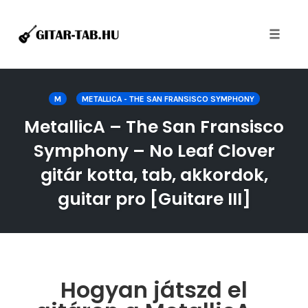
Toggle
naviga
Skip
to
M
METALLICA - THE SAN FRANSISCO SYMPHONY
content
MetallicA – The San Fransisco
Symphony – No Leaf Clover
gitár kotta, tab, akkordok,
guitar pro [Guitare III]
Hogyan játszd el