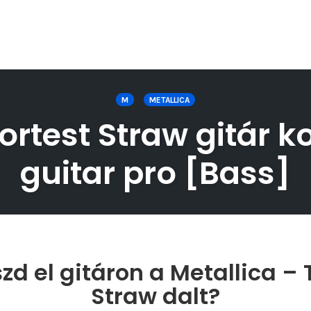
M
METALLICA
ortest Straw gitár ko
guitar pro [Bass]
zd el gitáron a Metallica – 
Straw dalt?