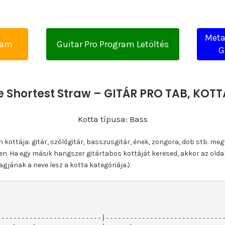
Meta
yam
Guitar Pro Program Letöltés
G
e Shortest Straw – GITÁR PRO TAB, KO
Kotta típusa: Bass
ottája: gitár, szólógitár, basszusgitár, ének, zongora, dob stb. meg
n. Ha egy másik hangszer gitártabos kottáját keresed, akkor az olda
gjának a neve lesz a kotta kategóriája.)