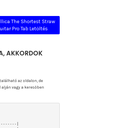
llica The Shortest Straw
uitar Pro Tab Letöltés
TTA, AKKORDOK
található az oldalon, de
l alján vagy a keresőben