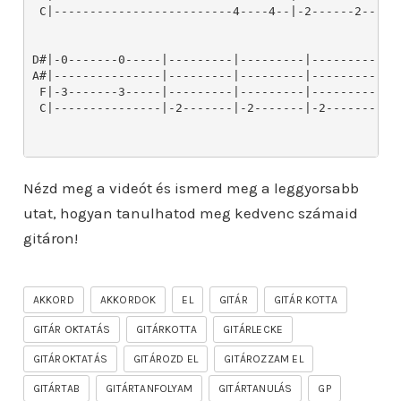
Nézd meg a videót és ismerd meg a leggyorsabb
utat, hogyan tanulhatod meg kedvenc számaid
gitáron!
AKKORD
AKKORDOK
EL
GITÁR
GITÁR KOTTA
GITÁR OKTATÁS
GITÁRKOTTA
GITÁRLECKE
GITÁROKTATÁS
GITÁROZD EL
GITÁROZZAM EL
GITÁRTAB
GITÁRTANFOLYAM
GITÁRTANULÁS
GP