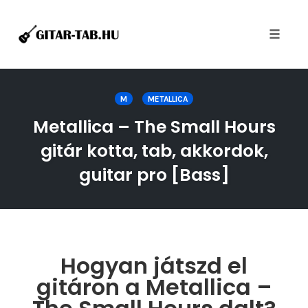
Toggle
naviga
Skip
to
M
METALLICA
content
Metallica – The Small Hours
gitár kotta, tab, akkordok,
guitar pro [Bass]
Hogyan játszd el
gitáron a Metallica –