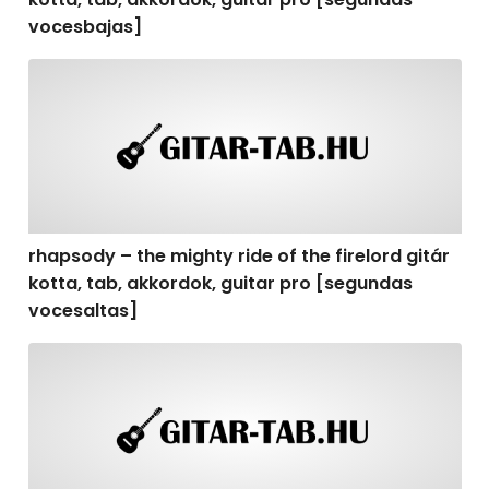
vocesbajas]
rhapsody – the mighty ride of the firelord gitár kotta,
rhapsody – the mighty ride of the firelord gitár
kotta, tab, akkordok, guitar pro [segundas
vocesaltas]
rhapsody – the mighty ride of the firelord gitár kotta, t