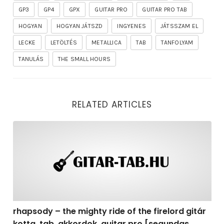
GP3
GP4
GPX
GUITAR PRO
GUITAR PRO TAB
HOGYAN
HOGYAN JÁTSZD
INGYENES
JÁTSSZAM EL
LECKE
LETÖLTÉS
METALLICA
TAB
TANFOLYAM
TANULÁS
THE SMALL HOURS
RELATED ARTICLES
rhapsody – the mighty ride of the firelord gitár kotta,
rhapsody – the mighty ride of the firelord gitár
kotta, tab, akkordok, guitar pro [segundas