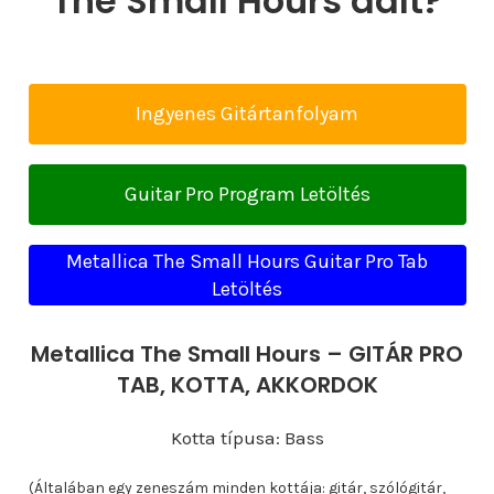
The Small Hours dalt?
Ingyenes Gitártanfolyam
Guitar Pro Program Letöltés
Metallica The Small Hours Guitar Pro Tab
Letöltés
Metallica The Small Hours – GITÁR PRO
TAB, KOTTA, AKKORDOK
Kotta típusa: Bass
(Általában egy zeneszám minden kottája: gitár, szólógitár,