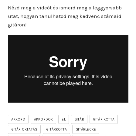
Nézd meg a videót és ismerd meg a leggyorsabb
utat, hogyan tanulhatod meg kedvenc számaid
gitáron!
AKKORD
AKKORDOK
EL
GITÁR
GITÁR KOTTA
GITÁR OKTATÁS
GITÁRKOTTA
GITÁRLECKE