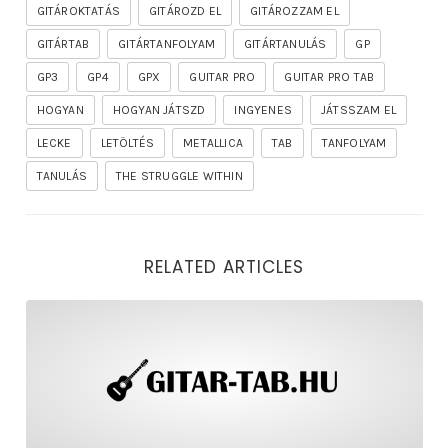
GITÁROKTATÁS
GITÁROZD EL
GITÁROZZAM EL
GITÁRTAB
GITÁRTANFOLYAM
GITÁRTANULÁS
GP
GP3
GP4
GPX
GUITAR PRO
GUITAR PRO TAB
HOGYAN
HOGYAN JÁTSZD
INGYENES
JÁTSSZAM EL
LECKE
LETÖLTÉS
METALLICA
TAB
TANFOLYAM
TANULÁS
THE STRUGGLE WITHIN
RELATED ARTICLES
rhapsody – the mighty ride of the firelord gitár kotta,