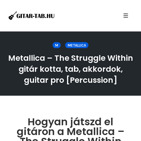
Toggle
naviga
Skip
to
M
METALLICA
content
Metallica – The Struggle Within
gitár kotta, tab, akkordok,
guitar pro [Percussion]
Hogyan játszd el
gitáron a Metallica –