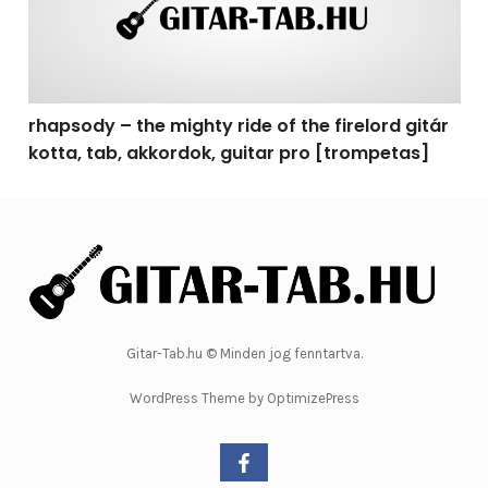
rhapsody – the mighty ride of the firelord gitár
kotta, tab, akkordok, guitar pro [trompetas]
Gitar-Tab.hu © Minden jog fenntartva.
WordPress Theme by OptimizePress