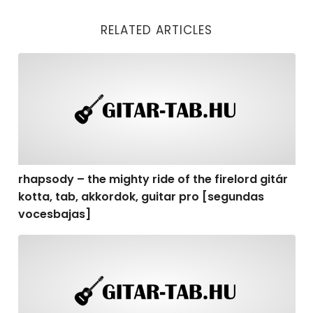
RELATED ARTICLES
rhapsody – the mighty ride of the firelord gitár kotta,
rhapsody – the mighty ride of the firelord gitár
kotta, tab, akkordok, guitar pro [segundas
vocesbajas]
rhapsody – the mighty ride of the firelord gitár kotta,