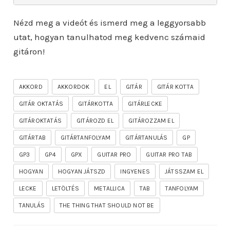
Nézd meg a videót és ismerd meg a leggyorsabb
utat, hogyan tanulhatod meg kedvenc számaid
gitáron!
AKKORD
AKKORDOK
EL
GITÁR
GITÁR KOTTA
GITÁR OKTATÁS
GITÁRKOTTA
GITÁRLECKE
GITÁROKTATÁS
GITÁROZD EL
GITÁROZZAM EL
GITÁRTAB
GITÁRTANFOLYAM
GITÁRTANULÁS
GP
GP3
GP4
GPX
GUITAR PRO
GUITAR PRO TAB
HOGYAN
HOGYAN JÁTSZD
INGYENES
JÁTSSZAM EL
LECKE
LETÖLTÉS
METALLICA
TAB
TANFOLYAM
TANULÁS
THE THING THAT SHOULD NOT BE