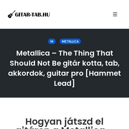
Toggle
naviga
Skip
to
M
METALLICA
content
Metallica – The Thing That
Should Not Be gitár kotta, tab,
akkordok, guitar pro [Hammet
Lead]
Hogyan játszd el