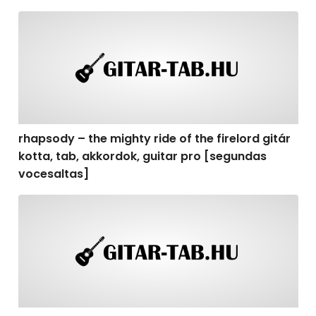
rhapsody – the mighty ride of the firelord gitár kotta,
rhapsody – the mighty ride of the firelord gitár
kotta, tab, akkordok, guitar pro [segundas
vocesaltas]
rhapsody – the mighty ride of the firelord gitár kotta, t