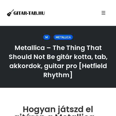
Toggle
naviga
Skip
to
M
METALLICA
content
Metallica – The Thing That
Should Not Be gitár kotta, tab,
akkordok, guitar pro [Hetfield
Rhythm]
Hogyan játszd el