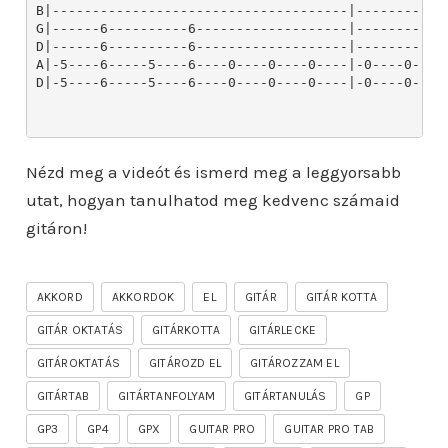
Nézd meg a videót és ismerd meg a leggyorsabb
utat, hogyan tanulhatod meg kedvenc számaid
gitáron!
AKKORD
AKKORDOK
EL
GITÁR
GITÁR KOTTA
GITÁR OKTATÁS
GITÁRKOTTA
GITÁRLECKE
GITÁROKTATÁS
GITÁROZD EL
GITÁROZZAM EL
GITÁRTAB
GITÁRTANFOLYAM
GITÁRTANULÁS
GP
GP3
GP4
GPX
GUITAR PRO
GUITAR PRO TAB