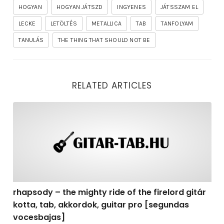
HOGYAN
HOGYAN JÁTSZD
INGYENES
JÁTSSZAM EL
LECKE
LETÖLTÉS
METALLICA
TAB
TANFOLYAM
TANULÁS
THE THING THAT SHOULD NOT BE
RELATED ARTICLES
rhapsody – the mighty ride of the firelord gitár kotta,
rhapsody – the mighty ride of the firelord gitár
kotta, tab, akkordok, guitar pro [segundas
vocesbajas]