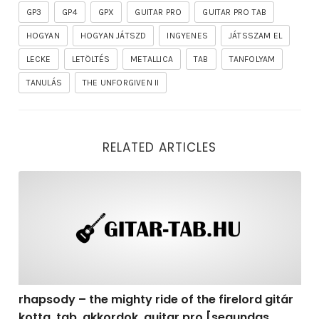
GP3
GP4
GPX
GUITAR PRO
GUITAR PRO TAB
HOGYAN
HOGYAN JÁTSZD
INGYENES
JÁTSSZAM EL
LECKE
LETÖLTÉS
METALLICA
TAB
TANFOLYAM
TANULÁS
THE UNFORGIVEN II
RELATED ARTICLES
rhapsody – the mighty ride of the firelord gitár kotta,
rhapsody – the mighty ride of the firelord gitár
kotta, tab, akkordok, guitar pro [segundas