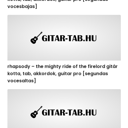
vocesbajas]
rhapsody – the mighty ride of the firelord gitár kotta,
rhapsody – the mighty ride of the firelord gitár
kotta, tab, akkordok, guitar pro [segundas
vocesaltas]
rhapsody – the mighty ride of the firelord gitár kotta, t