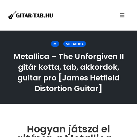
Toggle
naviga
Skip
to
M
METALLICA
content
Metallica – The Unforgiven II
gitár kotta, tab, akkordok,
guitar pro [James Hetfield
Distortion Guitar]
Hogyan játszd el