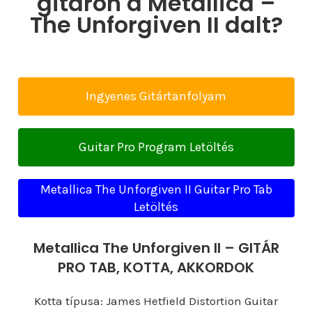
gitáron a Metallica –
The Unforgiven II dalt?
Ingyenes Gitártanfolyam
Guitar Pro Program Letöltés
Metallica The Unforgiven II Guitar Pro Tab
Letöltés
Metallica The Unforgiven II – GITÁR
PRO TAB, KOTTA, AKKORDOK
Kotta típusa: James Hetfield Distortion Guitar