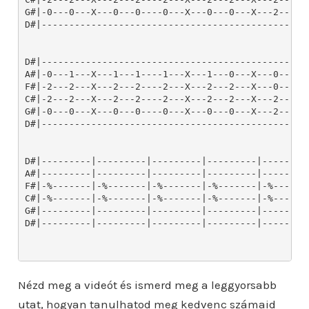
Nézd meg a videót és ismerd meg a leggyorsabb
utat, hogyan tanulhatod meg kedvenc számaid