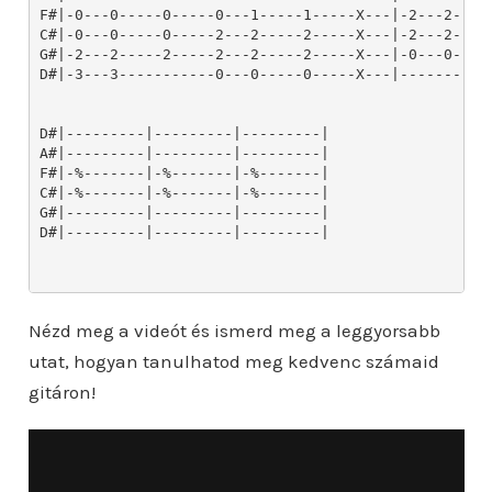
Nézd meg a videót és ismerd meg a leggyorsabb
utat, hogyan tanulhatod meg kedvenc számaid
gitáron!