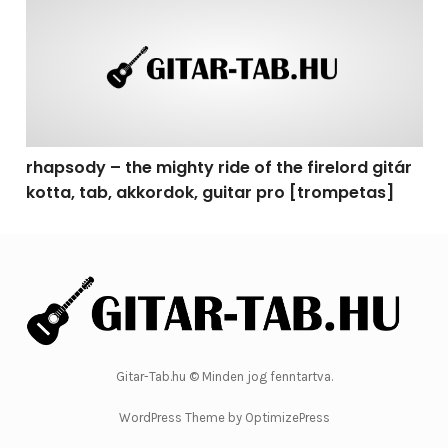
rhapsody – the mighty ride of the firelord gitár kotta, 
rhapsody – the mighty ride of the firelord gitár
kotta, tab, akkordok, guitar pro [trompetas]
Gitar-Tab.hu © Minden jog fenntartva.
WordPress Theme by OptimizePress