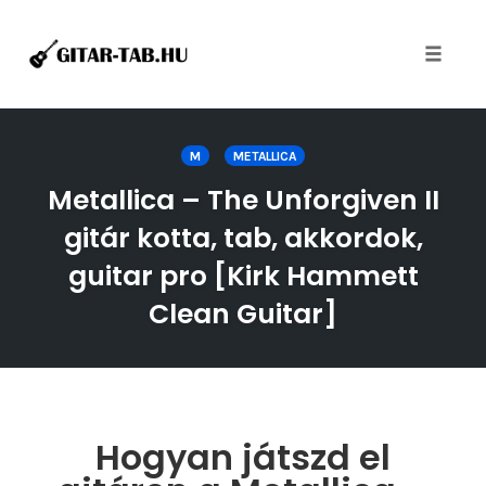
Toggle
naviga
Skip
to
M
METALLICA
content
Metallica – The Unforgiven II
gitár kotta, tab, akkordok,
guitar pro [Kirk Hammett
Clean Guitar]
Hogyan játszd el