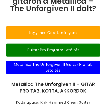
gitáron a Metallica –
The Unforgiven II dalt?
Ingyenes Gitártanfolyam
Guitar Pro Program Letöltés
Metallica The Unforgiven II Guitar Pro Tab
Letöltés
Metallica The Unforgiven II – GITÁR
PRO TAB, KOTTA, AKKORDOK
Kotta típusa: Kirk Hammett Clean Guitar