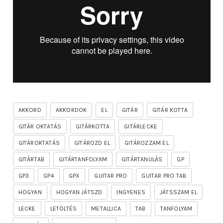
AKKORD
AKKORDOK
EL
GITÁR
GITÁR KOTTA
GITÁR OKTATÁS
GITÁRKOTTA
GITÁRLECKE
GITÁROKTATÁS
GITÁROZD EL
GITÁROZZAM EL
GITÁRTAB
GITÁRTANFOLYAM
GITÁRTANULÁS
GP
GP3
GP4
GPX
GUITAR PRO
GUITAR PRO TAB
HOGYAN
HOGYAN JÁTSZD
INGYENES
JÁTSSZAM EL
LECKE
LETÖLTÉS
METALLICA
TAB
TANFOLYAM