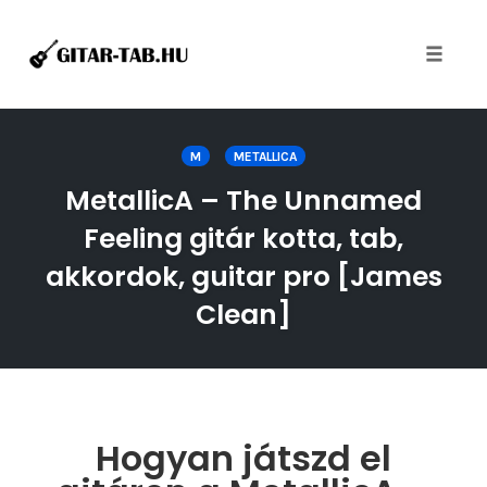
Toggle
naviga
Skip
to
M
METALLICA
content
MetallicA – The Unnamed
Feeling gitár kotta, tab,
akkordok, guitar pro [James
Clean]
Hogyan játszd el