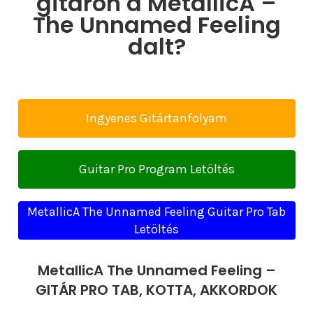
gitáron a MetallicA –
The Unnamed Feeling
dalt?
Ingyenes Gitártanfolyam
Guitar Pro Program Letöltés
MetallicA The Unnamed Feeling Guitar Pro Tab
Letöltés
MetallicA The Unnamed Feeling –
GITÁR PRO TAB, KOTTA, AKKORDOK