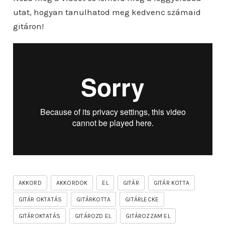
utat, hogyan tanulhatod meg kedvenc számaid
gitáron!
AKKORD
AKKORDOK
EL
GITÁR
GITÁR KOTTA
GITÁR OKTATÁS
GITÁRKOTTA
GITÁRLECKE
GITÁROKTATÁS
GITÁROZD EL
GITÁROZZAM EL