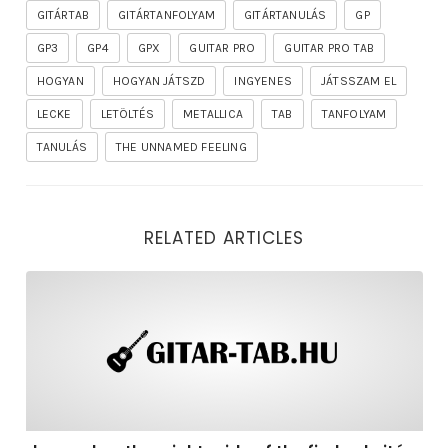
GITÁRTAB
GITÁRTANFOLYAM
GITÁRTANULÁS
GP
GP3
GP4
GPX
GUITAR PRO
GUITAR PRO TAB
HOGYAN
HOGYAN JÁTSZD
INGYENES
JÁTSSZAM EL
LECKE
LETÖLTÉS
METALLICA
TAB
TANFOLYAM
TANULÁS
THE UNNAMED FEELING
RELATED ARTICLES
rhapsody – the mighty ride of the firelord gitár kotta,