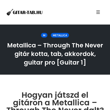
Toggle
naviga
Skip
to
M
METALLICA
content
Metallica – Through The Never
gitár kotta, tab, akkordok,
guitar pro [Guitar 1]
Hogyan játszd el
gitáron a Metallica –