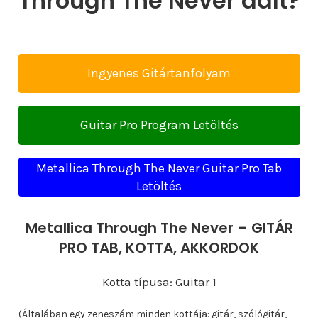
Through The Never dalt?
Ingyenes Gitártanfolyam
Guitar Pro Program Letöltés
Metallica Through The Never Guitar Pro Tab
Letöltés
Metallica Through The Never – GITÁR
PRO TAB, KOTTA, AKKORDOK
Kotta típusa: Guitar 1
(Általában egy zeneszám minden kottája: gitár, szólógitár,