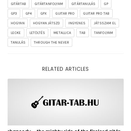
GITÁRTAB
GITÁRTANFOLYAM
GITÁRTANULÁS
GP
GP3
GP4
GPX
GUITAR PRO
GUITAR PRO TAB
HOGYAN
HOGYAN JÁTSZD
INGYENES
JÁTSSZAM EL
LECKE
LETÖLTÉS
METALLICA
TAB
TANFOLYAM
TANULÁS
THROUGH THE NEVER
RELATED ARTICLES
rhapsody – the mighty ride of the firelord gitár kotta,