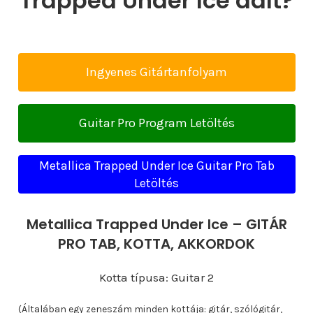
Trapped Under Ice dalt?
Ingyenes Gitártanfolyam
Guitar Pro Program Letöltés
Metallica Trapped Under Ice Guitar Pro Tab
Letöltés
Metallica Trapped Under Ice – GITÁR
PRO TAB, KOTTA, AKKORDOK
Kotta típusa: Guitar 2
(Általában egy zeneszám minden kottája: gitár, szólógitár,