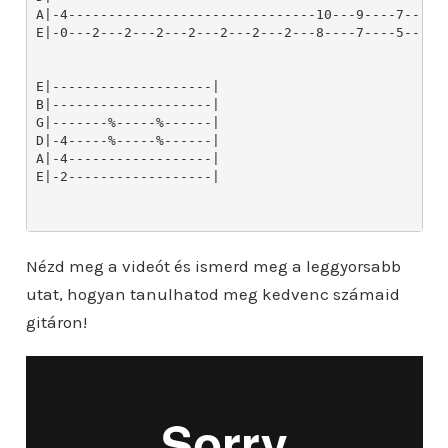
Nézd meg a videót és ismerd meg a leggyorsabb
utat, hogyan tanulhatod meg kedvenc számaid
gitáron!