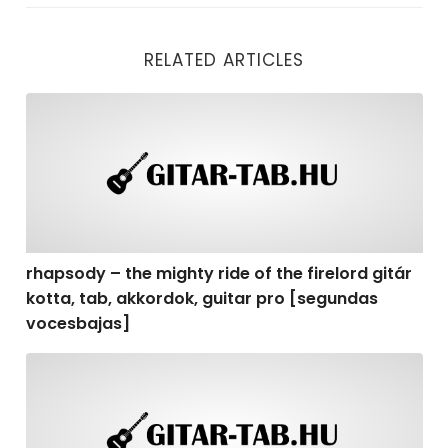
RELATED ARTICLES
rhapsody – the mighty ride of the firelord gitár kotta,
rhapsody – the mighty ride of the firelord gitár
kotta, tab, akkordok, guitar pro [segundas
vocesbajas]
rhapsody – the mighty ride of the firelord gitár kotta,