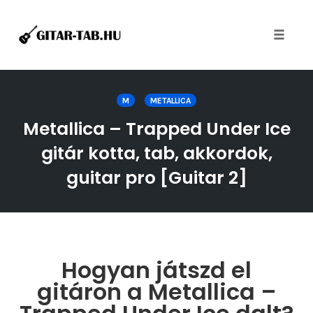
Toggle
naviga
Skip
to
M
METALLICA
content
Metallica – Trapped Under Ice
gitár kotta, tab, akkordok,
guitar pro [Guitar 2]
Hogyan játszd el
gitáron a Metallica –