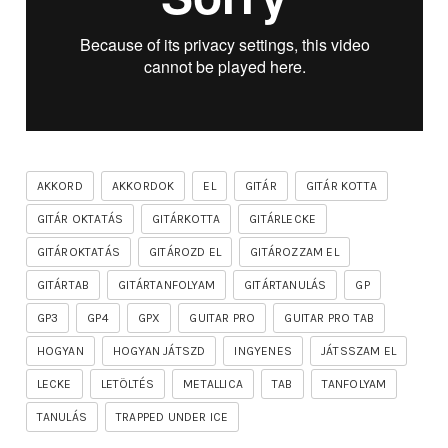
AKKORD
AKKORDOK
EL
GITÁR
GITÁR KOTTA
GITÁR OKTATÁS
GITÁRKOTTA
GITÁRLECKE
GITÁROKTATÁS
GITÁROZD EL
GITÁROZZAM EL
GITÁRTAB
GITÁRTANFOLYAM
GITÁRTANULÁS
GP
GP3
GP4
GPX
GUITAR PRO
GUITAR PRO TAB
HOGYAN
HOGYAN JÁTSZD
INGYENES
JÁTSSZAM EL
LECKE
LETÖLTÉS
METALLICA
TAB
TANFOLYAM
TANULÁS
TRAPPED UNDER ICE