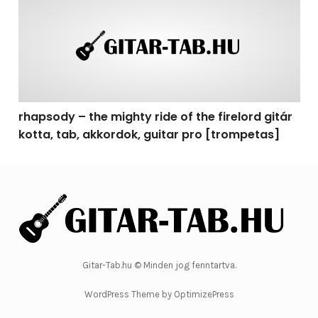
rhapsody – the mighty ride of the firelord gitár
kotta, tab, akkordok, guitar pro [trompetas]
Gitar-Tab.hu © Minden jog fenntartva.
WordPress Theme by OptimizePress