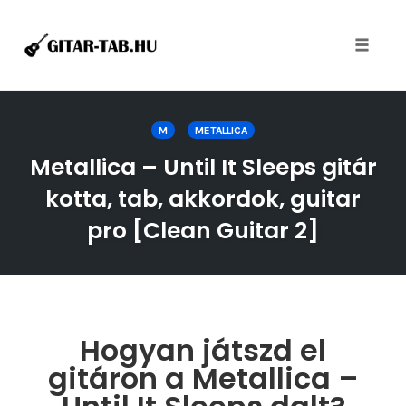
Toggle
naviga
Skip
to
M
METALLICA
content
Metallica – Until It Sleeps gitár
kotta, tab, akkordok, guitar
pro [Clean Guitar 2]
Hogyan játszd el
gitáron a Metallica –