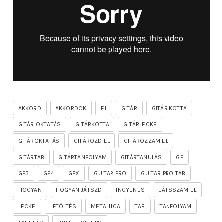
AKKORD
AKKORDOK
EL
GITÁR
GITÁR KOTTA
GITÁR OKTATÁS
GITÁRKOTTA
GITÁRLECKE
GITÁROKTATÁS
GITÁROZD EL
GITÁROZZAM EL
GITÁRTAB
GITÁRTANFOLYAM
GITÁRTANULÁS
GP
GP3
GP4
GPX
GUITAR PRO
GUITAR PRO TAB
HOGYAN
HOGYAN JÁTSZD
INGYENES
JÁTSSZAM EL
LECKE
LETÖLTÉS
METALLICA
TAB
TANFOLYAM