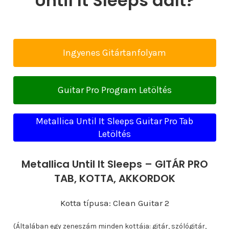
Until It Sleeps dalt?
Ingyenes Gitártanfolyam
Guitar Pro Program Letöltés
Metallica Until It Sleeps Guitar Pro Tab
Letöltés
Metallica Until It Sleeps – GITÁR PRO
TAB, KOTTA, AKKORDOK
Kotta típusa: Clean Guitar 2
(Általában egy zeneszám minden kottája: gitár, szólógitár,