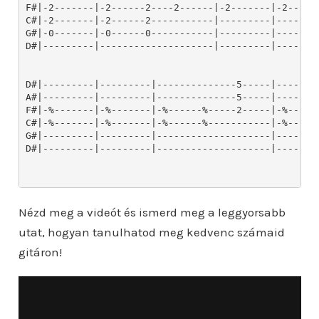
Nézd meg a videót és ismerd meg a leggyorsabb
utat, hogyan tanulhatod meg kedvenc számaid
gitáron!