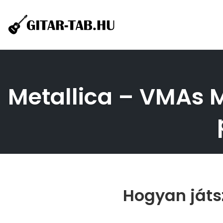
Skip
to
content
Metallica – VMAs Me
Hogyan játs