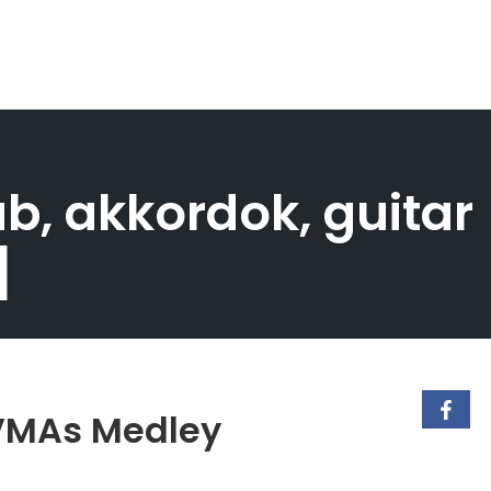
ab, akkordok, guitar
]
 VMAs Medley