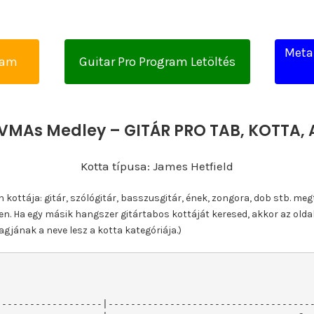
Metal
yam
Guitar Pro Program Letöltés
 VMAs Medley – GITÁR PRO TAB, KOTTA
Kotta típusa: James Hetfield
ottája: gitár, szólógitár, basszusgitár, ének, zongora, dob stb. meg
n. Ha egy másik hangszer gitártabos kottáját keresed, akkor az olda
gjának a neve lesz a kotta kategóriája.)