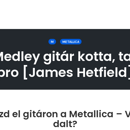
M
METALLICA
dley gitár kotta, t
pro [James Hetfield
zd el gitáron a Metallica –
dalt?