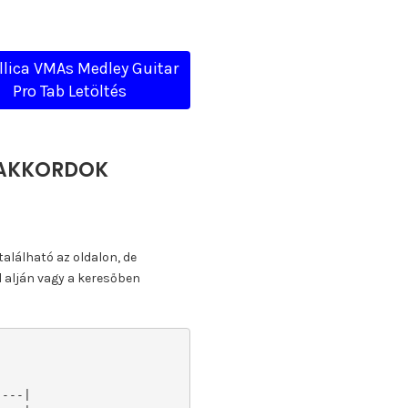
lica VMAs Medley Guitar
Pro Tab Letöltés
, AKKORDOK
található az oldalon, de
l alján vagy a keresőben