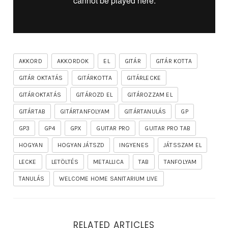
AKKORD
AKKORDOK
EL
GITÁR
GITÁR KOTTA
GITÁR OKTATÁS
GITÁRKOTTA
GITÁRLECKE
GITÁROKTATÁS
GITÁROZD EL
GITÁROZZAM EL
GITÁRTAB
GITÁRTANFOLYAM
GITÁRTANULÁS
GP
GP3
GP4
GPX
GUITAR PRO
GUITAR PRO TAB
HOGYAN
HOGYAN JÁTSZD
INGYENES
JÁTSSZAM EL
LECKE
LETÖLTÉS
METALLICA
TAB
TANFOLYAM
TANULÁS
WELCOME HOME SANITARIUM LIVE
RELATED ARTICLES