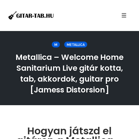
Toggle
naviga
Skip
to
M
METALLICA
content
Metallica – Welcome Home
Sanitarium Live gitár kotta,
tab, akkordok, guitar pro
[Jamess Distorsion]
Hogyan játszd el