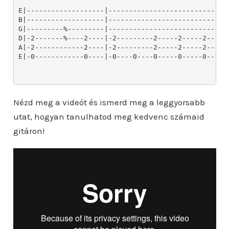
Nézd meg a videót és ismerd meg a leggyorsabb
utat, hogyan tanulhatod meg kedvenc számaid
gitáron!