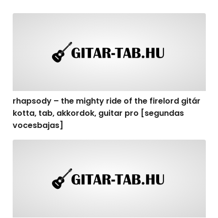
rhapsody – the mighty ride of the firelord gitár kotta,
rhapsody – the mighty ride of the firelord gitár
kotta, tab, akkordok, guitar pro [segundas
vocesbajas]
rhapsody – the mighty ride of the firelord gitár kotta,