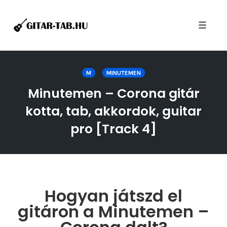
Toggle
naviga
Skip
to
M
MINUTEMEN
content
Minutemen – Corona gitár
kotta, tab, akkordok, guitar
pro [Track 4]
Hogyan játszd el
gitáron a Minutemen –