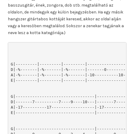
basszusgitár, ének, zongora, dob stb. megtalálható az
oldalon, de mindegyik egy külön bejegyzésben. Ha egy másik
hangszer gitártabos kottáját keresed, akkor az oldal alján
vagy a keresőben megtalálod. Sokszor a zenekar tagjának a
neve lesz a kotta kategóriája.)
G|---------|---------|---------|--------------------
D|-%-------|-%-------|-%-------|-------0----------0-
A|-%-------|-%-------|-%-------|-10----------10-----
E|---------|---------|---------|--------------------
G|---------------------------------|---------------
D|-------7----------7----9----10---|-------7-------
A|-17----------17------------------|-17----------17
E|---------------------------------|---------------
G|---------------------------------|----------------