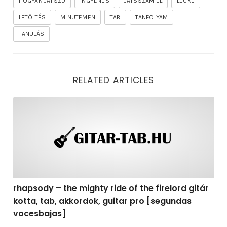
HOGYAN JÁTSZD
INGYENES
JÁTSSZAM EL
LECKE
LETÖLTÉS
MINUTEMEN
TAB
TANFOLYAM
TANULÁS
RELATED ARTICLES
rhapsody – the mighty ride of the firelord gitár kotta,
rhapsody – the mighty ride of the firelord gitár
kotta, tab, akkordok, guitar pro [segundas
vocesbajas]