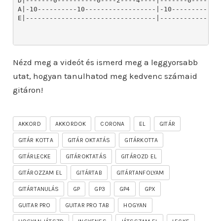
D|-------0----------0----2----4----|-------0--------
A|-10----------10------------------|-10----------10-
E|---------------------------------|----------------
Nézd meg a videót és ismerd meg a leggyorsabb
utat, hogyan tanulhatod meg kedvenc számaid
gitáron!
AKKORD
AKKORDOK
CORONA
EL
GITÁR
GITÁR KOTTA
GITÁR OKTATÁS
GITÁRKOTTA
GITÁRLECKE
GITÁROKTATÁS
GITÁROZD EL
GITÁROZZAM EL
GITÁRTAB
GITÁRTANFOLYAM
GITÁRTANULÁS
GP
GP3
GP4
GPX
GUITAR PRO
GUITAR PRO TAB
HOGYAN