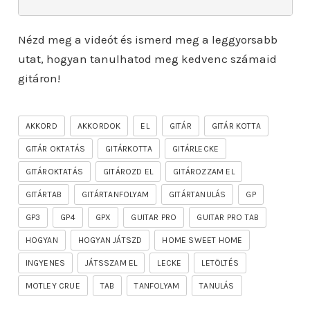
Nézd meg a videót és ismerd meg a leggyorsabb
utat, hogyan tanulhatod meg kedvenc számaid
gitáron!
AKKORD
AKKORDOK
EL
GITÁR
GITÁR KOTTA
GITÁR OKTATÁS
GITÁRKOTTA
GITÁRLECKE
GITÁROKTATÁS
GITÁROZD EL
GITÁROZZAM EL
GITÁRTAB
GITÁRTANFOLYAM
GITÁRTANULÁS
GP
GP3
GP4
GPX
GUITAR PRO
GUITAR PRO TAB
HOGYAN
HOGYAN JÁTSZD
HOME SWEET HOME
INGYENES
JÁTSSZAM EL
LECKE
LETÖLTÉS
MOTLEY CRUE
TAB
TANFOLYAM
TANULÁS