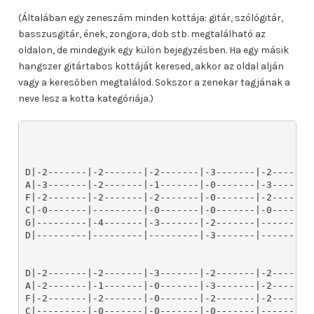
(Általában egy zeneszám minden kottája: gitár, szólógitár,
basszusgitár, ének, zongora, dob stb. megtalálható az
oldalon, de mindegyik egy külön bejegyzésben. Ha egy másik
hangszer gitártabos kottáját keresed, akkor az oldal alján
vagy a keresőben megtalálod. Sokszor a zenekar tagjának a
neve lesz a kotta kategóriája.)
D|-2-------|-2-------|-2-------|-3-------|-2-------|
A|-3-------|-2-------|-1-------|-0-------|-3-------|
F|-2-------|-2-------|-2-------|-0-------|-2-------|
C|-0-------|---------|-0-------|-0-------|-0-------|
G|---------|-4-------|-3-------|-2-------|---------|
D|---------|---------|---------|-3-------|---------|
D|-2-------|-2-------|-3-------|-2-------|-2-------|
A|-2-------|-1-------|-0-------|-3-------|-2-------|
F|-2-------|-2-------|-0-------|-2-------|-2-------|
C|---------|-0-------|-0-------|-0-------|---------|