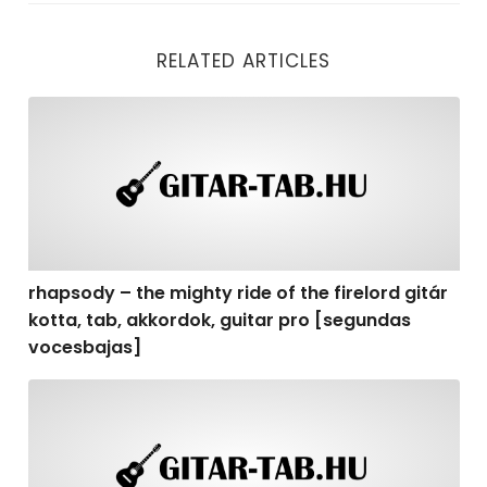
RELATED ARTICLES
rhapsody – the mighty ride of the firelord gitár kotta,
rhapsody – the mighty ride of the firelord gitár
kotta, tab, akkordok, guitar pro [segundas
vocesbajas]
rhapsody – the mighty ride of the firelord gitár kotta,