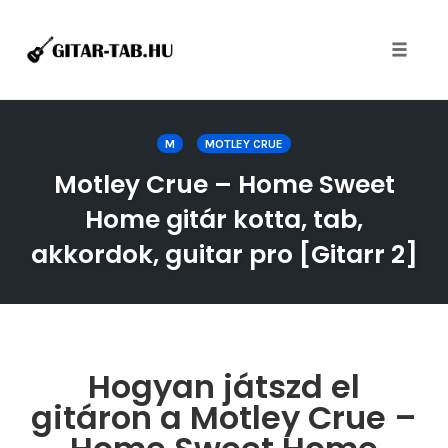
Toggle
naviga
Skip
to
M
MOTLEY CRUE
content
Motley Crue – Home Sweet
Home gitár kotta, tab,
akkordok, guitar pro [Gitarr 2]
Hogyan játszd el
gitáron a Motley Crue –