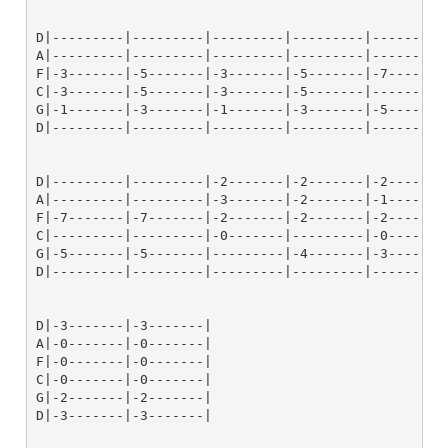
D|---------|---------|---------|---------|---------|
A|---------|---------|---------|---------|---------|
F|-3-------|-5-------|-3-------|-5-------|-7-------|
C|-3-------|-5-------|-3-------|-5-------|---------|
G|-1-------|-3-------|-1-------|-3-------|-5-------|
D|---------|---------|---------|---------|---------|
D|---------|---------|-2-------|-2-------|-2-------|
A|---------|---------|-3-------|-2-------|-1-------|
F|-7-------|-7-------|-2-------|-2-------|-2-------|
C|---------|---------|-0-------|---------|-0-------|
G|-5-------|-5-------|---------|-4-------|-3-------|
D|---------|---------|---------|---------|---------|
D|-3-------|-3-------|

A|-0-------|-0-------|

F|-0-------|-0-------|

C|-0-------|-0-------|

G|-2-------|-2-------|

D|-3-------|-3-------|
