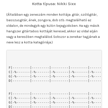
Kotta típusa: Nikki Sixx
(Általában egy zeneszám minden kottája: gitár, szólógitár,
basszusgitár, ének, zongora, dob stb. megtalálható az
oldalon, de mindegyik egy külön bejegyzésben. Ha egy másik
hangszer gitártabos kottáját keresed, akkor az oldal alján
vagy a keresőben megtalálod. Sokszor a zenekar tagjának a
neve lesz a kotta kategóriája.)
F|---------|---------|---------|---------|---------|
C|-%-------|-%-------|-%-------|-%-------|-%-------|
G|-%-------|-%-------|-%-------|-%-------|-%-------|
D|---------|---------|---------|---------|---------|
F|---------|---------|---------|---------|---------
C|-%-------|-%-------|-%-------|-%-------|-%-------
G|-%-------|-%-------|-%-------|-%-------|-%-------
D|---------|---------|---------|---------|---------