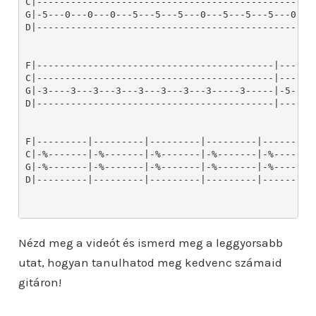
C|-------------------------------------------------
G|-5---0---0---0---5---5---5---0---5---5---5---0---
D|-------------------------------------------------
F|------------------------------------------|-------
C|------------------------------------------|-------
G|-3----3---3---3---3---3---3---3-----3-----|-5-----
D|------------------------------------------|-------
F|---------|---------|---------|---------|---------|
C|-%-------|-%-------|-%-------|-%-------|-%-------|
G|-%-------|-%-------|-%-------|-%-------|-%-------|
D|---------|---------|---------|---------|---------|
Nézd meg a videót és ismerd meg a leggyorsabb
utat, hogyan tanulhatod meg kedvenc számaid
gitáron!