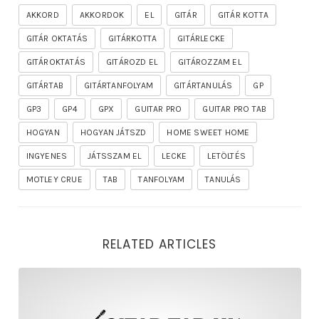
AKKORD
AKKORDOK
EL
GITÁR
GITÁR KOTTA
GITÁR OKTATÁS
GITÁRKOTTA
GITÁRLECKE
GITÁROKTATÁS
GITÁROZD EL
GITÁROZZAM EL
GITÁRTAB
GITÁRTANFOLYAM
GITÁRTANULÁS
GP
GP3
GP4
GPX
GUITAR PRO
GUITAR PRO TAB
HOGYAN
HOGYAN JÁTSZD
HOME SWEET HOME
INGYENES
JÁTSSZAM EL
LECKE
LETÖLTÉS
MOTLEY CRUE
TAB
TANFOLYAM
TANULÁS
RELATED ARTICLES
rhapsody – the mighty ride of the firelord gitár kotta,