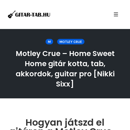
Toggle
naviga
Skip
to
M
MOTLEY CRUE
content
Motley Crue – Home Sweet
Home gitár kotta, tab,
akkordok, guitar pro [Nikki
Sixx]
Hogyan játszd el