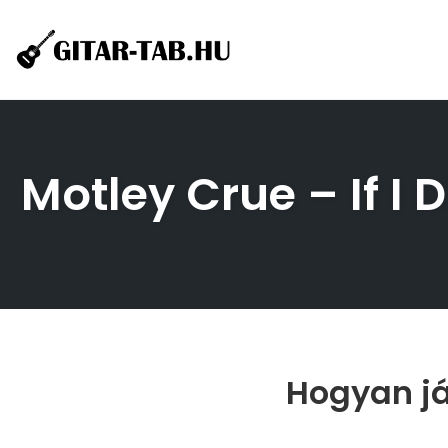
Skip
to
content
Motley Crue – If I 
Hogyan ját