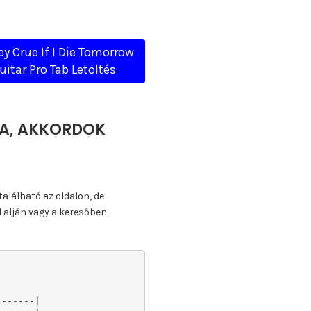
ey Crue If I Die Tomorrow
uitar Pro Tab Letöltés
TTA, AKKORDOK
található az oldalon, de
l alján vagy a keresőben