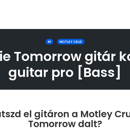
M
MOTLEY CRUE
Die Tomorrow gitár k
guitar pro [Bass]
szd el gitáron a Motley Crue
Tomorrow dalt?