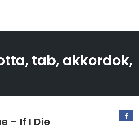
otta, tab, akkordok,
 – If I Die