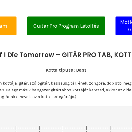
Motl
yam
Guitar Pro Program Letöltés
G
If I Die Tomorrow – GITÁR PRO TAB, KO
Kotta típusa: Bass
ottája: gitár, szólógitár, basszusgitár, ének, zongora, dob stb. meg
n. Ha egy másik hangszer gitártabos kottáját keresed, akkor az olda
gjának a neve lesz a kotta kategóriája.)