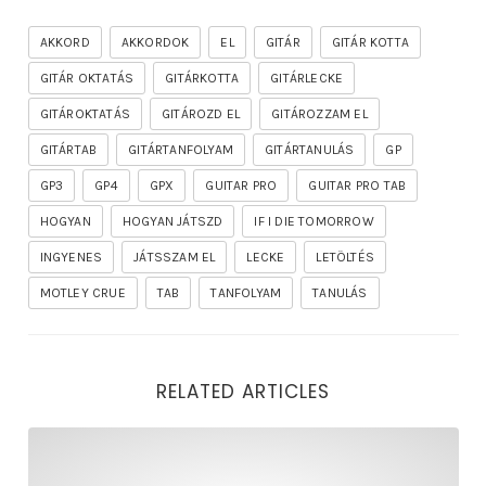
AKKORD
AKKORDOK
EL
GITÁR
GITÁR KOTTA
GITÁR OKTATÁS
GITÁRKOTTA
GITÁRLECKE
GITÁROKTATÁS
GITÁROZD EL
GITÁROZZAM EL
GITÁRTAB
GITÁRTANFOLYAM
GITÁRTANULÁS
GP
GP3
GP4
GPX
GUITAR PRO
GUITAR PRO TAB
HOGYAN
HOGYAN JÁTSZD
IF I DIE TOMORROW
INGYENES
JÁTSSZAM EL
LECKE
LETÖLTÉS
MOTLEY CRUE
TAB
TANFOLYAM
TANULÁS
RELATED ARTICLES
rhapsody – the mighty ride of the firelord gitár kotta,