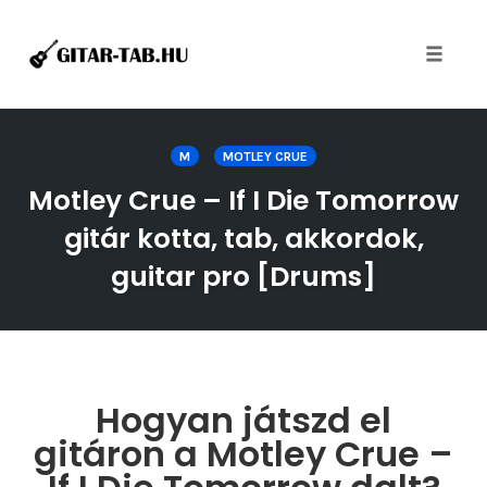
Toggle
naviga
Skip
to
M
MOTLEY CRUE
content
Motley Crue – If I Die Tomorrow
gitár kotta, tab, akkordok,
guitar pro [Drums]
Hogyan játszd el
gitáron a Motley Crue –