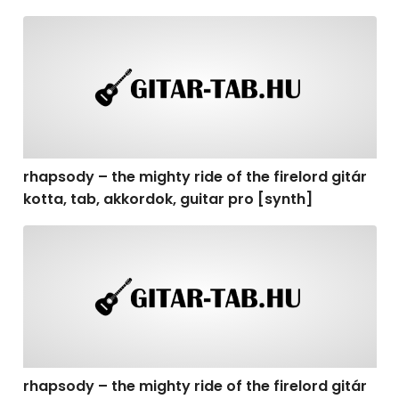
rhapsody – the mighty ride of the firelord gitár kotta, t
rhapsody – the mighty ride of the firelord gitár
kotta, tab, akkordok, guitar pro [synth]
rhapsody – the mighty ride of the firelord gitár kotta, 
rhapsody – the mighty ride of the firelord gitár