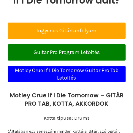
If I Die Tomorrow dalt?
Ingyenes Gitártanfolyam
Guitar Pro Program Letöltés
Motley Crue If I Die Tomorrow Guitar Pro Tab
Letöltés
Motley Crue If I Die Tomorrow – GITÁR
PRO TAB, KOTTA, AKKORDOK
Kotta típusa: Drums
(Általában egy zeneszám minden kottája: gitár, szólógitár,