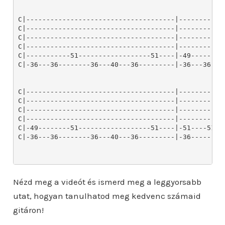
Nézd meg a videót és ismerd meg a leggyorsabb
utat, hogyan tanulhatod meg kedvenc számaid
gitáron!